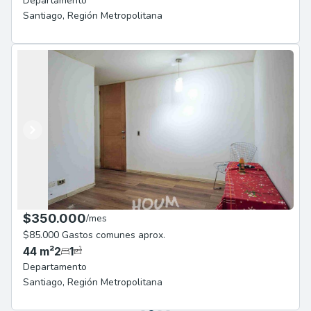
Departamento
Santiago
,
Región Metropolitana
Anterior
Siguiente
$350.000
/
mes
$85.000 Gastos comunes aprox.
44
m²
2
1
Departamento
Santiago
,
Región Metropolitana