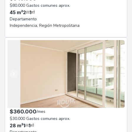
$80.000 Gastos comunes aprox.
45
m²
2
1
Departamento
Independencia
,
Región Metropolitana
Anterior
Siguiente
$360.000
/
mes
$30.000 Gastos comunes aprox.
28
m²
1
1