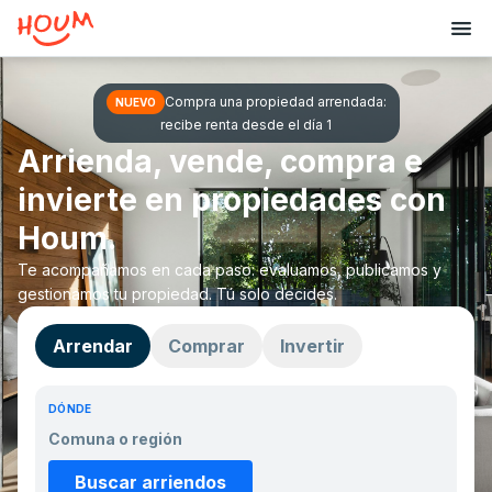
Compra una propiedad arrendada:
NUEVO
recibe renta desde el día 1
Arrienda, vende, compra e
invierte en propiedades con
Houm.
Te acompañamos en cada paso: evaluamos, publicamos y
gestionamos tu propiedad. Tú solo decides.
Arrendar
Comprar
Invertir
DÓNDE
Buscar arriendos