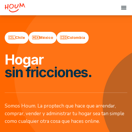
🇨🇱
Chile
🇲🇽
México
🇨🇴
Colombia
Hogar
sin fricciones.
Somos Houm. La proptech que hace que arrendar,
comprar, vender y administrar tu hogar sea tan simple
como cualquier otra cosa que haces online.