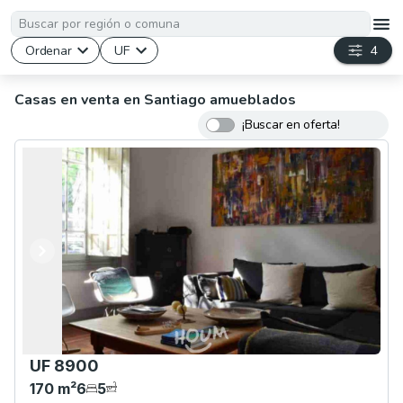
Ordenar
UF
4
Casas en venta en Santiago amueblados
¡Buscar en oferta!
Anterior
Siguiente
UF 8900
170
m²
6
5