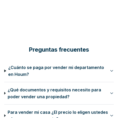
"
En Houm, afirman que la ventaja de
"
Proptech chilena H
contratar una empresa de corretaje es
un plan a cinco año
que disminuye el riesgo de no pago
"
en México
"
Preguntas frecuentes
¿Cuánto se paga por vender mi departamento
en Houm?
¿Qué documentos y requisitos necesito para
poder vender una propiedad?
Para vender mi casa ¿El precio lo eligen ustedes