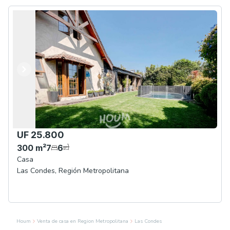
Anterior
Siguiente
UF 25.800
300
m²
7
6
Casa
Las Condes
,
Región Metropolitana
Houm
Venta de casa en Region Metropolitana
Las Condes