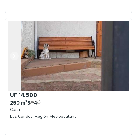
Anterior
Siguiente
UF 14.500
250
m²
3
4
Casa
Las Condes
,
Región Metropolitana