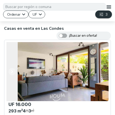
Ordenar
UF
3
Casas en venta en Las Condes
¡Buscar en oferta!
Anterior
Siguiente
UF 16.000
293
m²
4
3