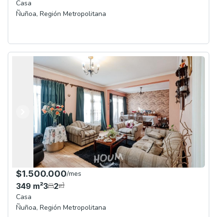
Casa
Ñuñoa
,
Región Metropolitana
Anterior
Siguiente
$1.500.000
/
mes
349
m²
3
2
Casa
Ñuñoa
,
Región Metropolitana