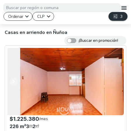
Ordenar
CLP
3
Casas en arriendo en Ñuñoa
¡Buscar en promoción!
Anterior
Siguiente
$1.225.380
/
mes
226
m²
3
2