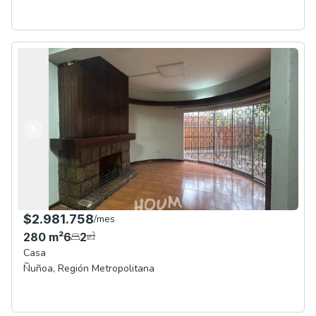
Anterior
Siguiente
$2.981.758
/
mes
280
m²
6
2
Casa
Ñuñoa
,
Región Metropolitana