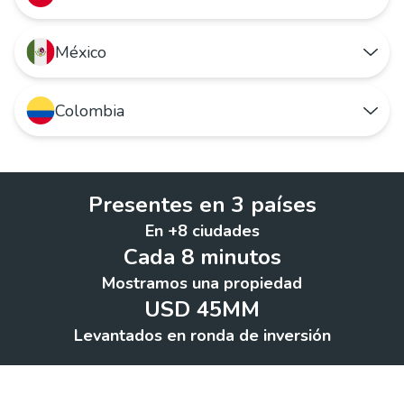
México
Quiero arrendar o comprar un hogar
Quiero publicar mi propiedad
Colombia
Quiero rentar o comprar un hogar
Quiero ir a Houm Chile
Quiero anunciar mi inmueble
Quiero arrendar o comprar un hogar
Quiero ir a Houm México
Presentes en 3 países
Quiero publicar mi propiedad
En +8 ciudades
Quiero ir a Houm Colombia
Cada 8 minutos
Mostramos una propiedad
USD 45MM
Levantados en ronda de inversión