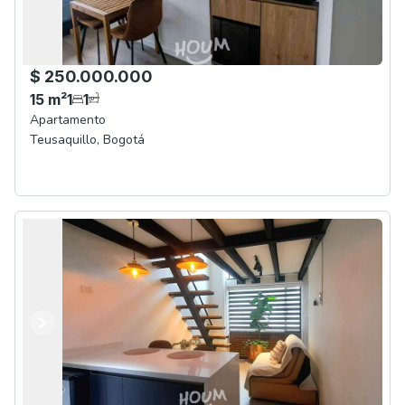
$ 250.000.000
15
m²
1
1
Apartamento
Teusaquillo
,
Bogotá
Anterior
Siguiente