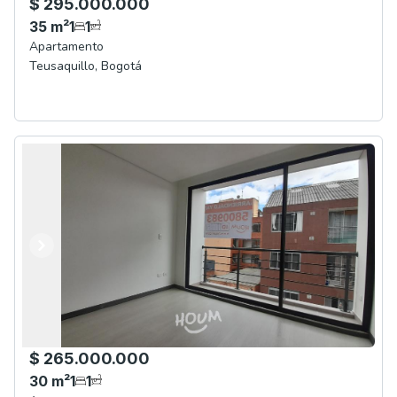
$ 295.000.000
35
m²
1
1
Apartamento
Teusaquillo
,
Bogotá
Anterior
Siguiente
$ 265.000.000
30
m²
1
1