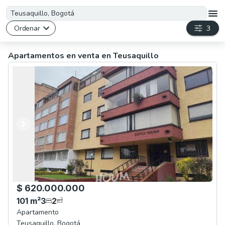
Ordenar
3
Apartamentos en venta en Teusaquillo
Anterior
Siguiente
$ 620.000.000
101
m²
3
2
Apartamento
Teusaquillo
,
Bogotá