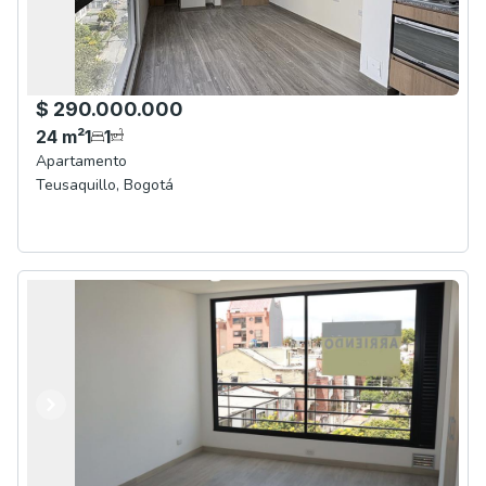
$ 290.000.000
24
m²
1
1
Apartamento
Teusaquillo
,
Bogotá
Anterior
Siguiente