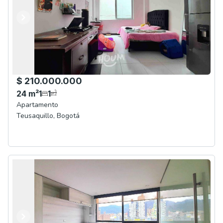
Anterior
Siguiente
$ 210.000.000
24
m²
1
1
Apartamento
Teusaquillo
,
Bogotá
Anterior
Siguiente