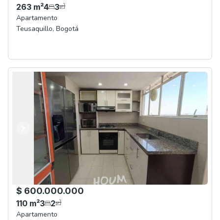
263
m²
4
3
Apartamento
Teusaquillo
,
Bogotá
Anterior
Siguiente
$ 600.000.000
110
m²
3
2
Apartamento