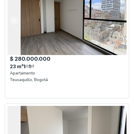
Anterior
Siguiente
$ 280.000.000
23
m²
1
1
Apartamento
Teusaquillo
,
Bogotá