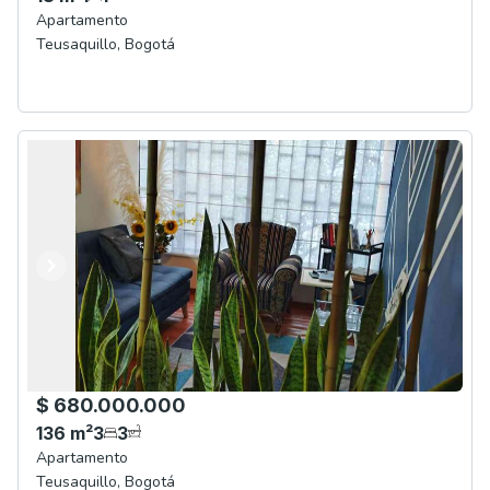
Apartamento
Teusaquillo
,
Bogotá
Anterior
Siguiente
$ 680.000.000
136
m²
3
3
Apartamento
Teusaquillo
,
Bogotá