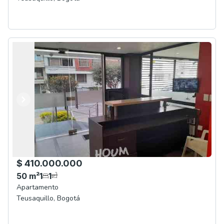
Anterior
Siguiente
$ 410.000.000
50
m²
1
1
Apartamento
Teusaquillo
,
Bogotá