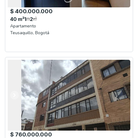
$ 400.000.000
40
m²
1
2
Apartamento
Teusaquillo
,
Bogotá
Anterior
Siguiente
$ 760.000.000