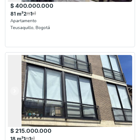
$ 400.000.000
81
m²
2
1
Apartamento
Teusaquillo
,
Bogotá
Anterior
Siguiente
$ 215.000.000
18
m²
1
1