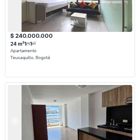
$ 240.000.000
24
m²
1
1
Apartamento
Teusaquillo
,
Bogotá
Anterior
Siguiente