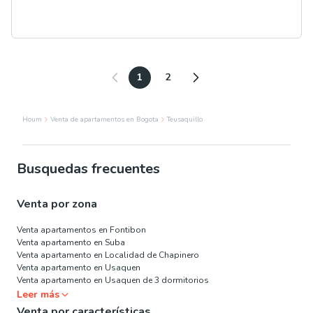
1
2
Houm
Venta de apartamentos en Bogota
Teusaquillo
Busquedas frecuentes
Venta por zona
Venta apartamentos en Fontibon
Venta apartamento en Suba
Venta apartamento en Localidad de Chapinero
Venta apartamento en Usaquen
Venta apartamento en Usaquen de 3 dormitorios
Leer más
Venta por características