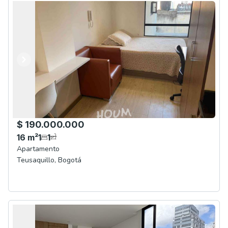
Anterior
Siguiente
$ 190.000.000
16
m²
1
1
Apartamento
Teusaquillo
,
Bogotá