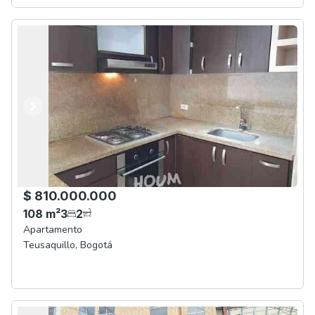
Anterior
Siguiente
$ 810.000.000
108
m²
3
2
Apartamento
Teusaquillo
,
Bogotá