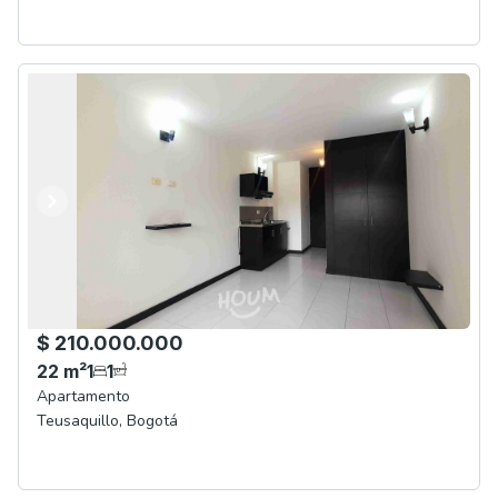
Anterior
Siguiente
$ 210.000.000
22
m²
1
1
Apartamento
Teusaquillo
,
Bogotá