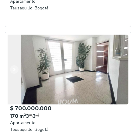
Apartamento
Teusaquillo
,
Bogotá
Anterior
Siguiente
$ 700.000.000
170
m²
3
3
Apartamento
Teusaquillo
,
Bogotá