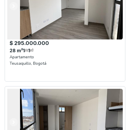
Anterior
Siguiente
$ 295.000.000
28
m²
1
1
Apartamento
Teusaquillo
,
Bogotá
Anterior
Siguiente