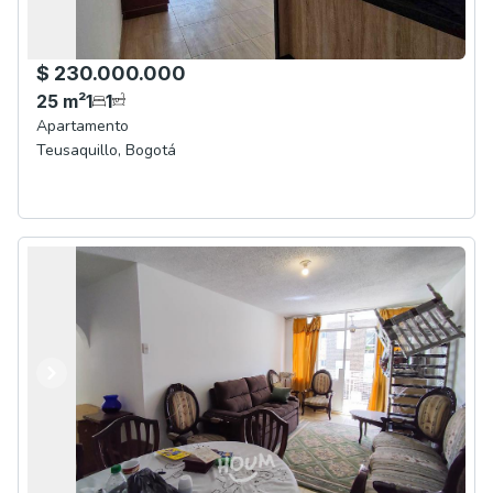
$ 230.000.000
25
m²
1
1
Apartamento
Teusaquillo
,
Bogotá
Anterior
Siguiente