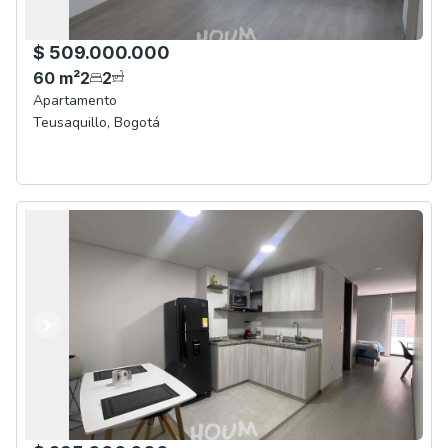
$ 509.000.000
60
m²
2
2
Apartamento
Teusaquillo
,
Bogotá
Anterior
Siguiente