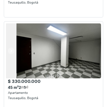
Teusaquillo
,
Bogotá
Anterior
Siguiente
$ 330.000.000
45
m²
2
1
Apartamento
Teusaquillo
,
Bogotá