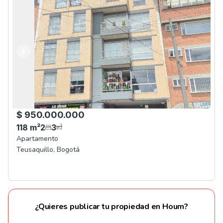
Anterior
Siguiente
$ 950.000.000
118
m²
2
3
Apartamento
Teusaquillo
,
Bogotá
¿Quieres publicar tu propiedad en Houm?