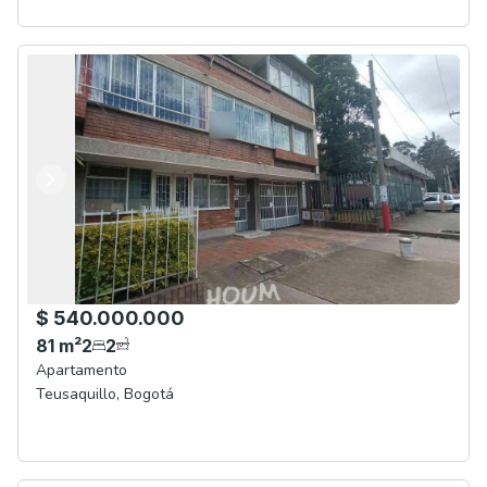
Anterior
Siguiente
$ 540.000.000
81
m²
2
2
Apartamento
Teusaquillo
,
Bogotá