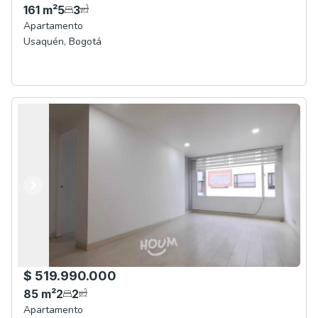
161
m²
5
3
Apartamento
Usaquén
,
Bogotá
Anterior
Siguiente
$ 519.990.000
85
m²
2
2
Apartamento