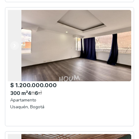
Anterior
Siguiente
$ 1.200.000.000
300
m²
4
6
Apartamento
Usaquén
,
Bogotá