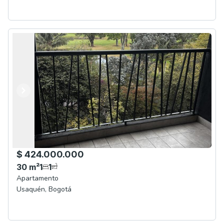
Anterior
Siguiente
$ 424.000.000
30
m²
1
1
Apartamento
Usaquén
,
Bogotá