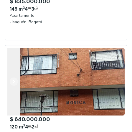
$ 835.000.000
145
m²
4
3
Apartamento
Usaquén
,
Bogotá
Anterior
Siguiente
$ 640.000.000
120
m²
4
2