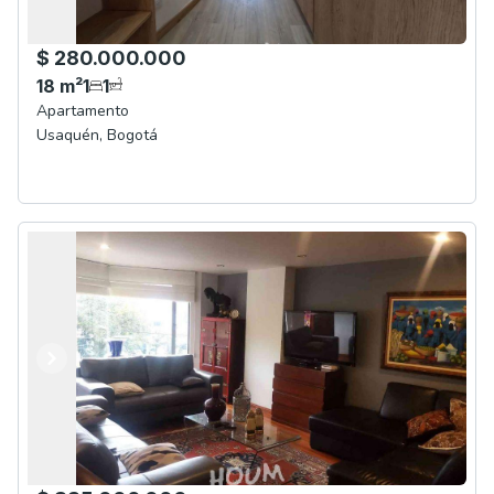
$ 280.000.000
18
m²
1
1
Apartamento
Usaquén
,
Bogotá
Anterior
Siguiente