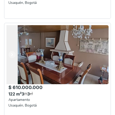
Usaquén
,
Bogotá
Anterior
Siguiente
$ 610.000.000
122
m²
3
3
Apartamento
Usaquén
,
Bogotá