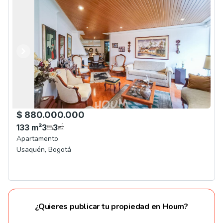
Anterior
Siguiente
$ 880.000.000
133
m²
3
3
Apartamento
Usaquén
,
Bogotá
¿Quieres publicar tu propiedad en Houm?