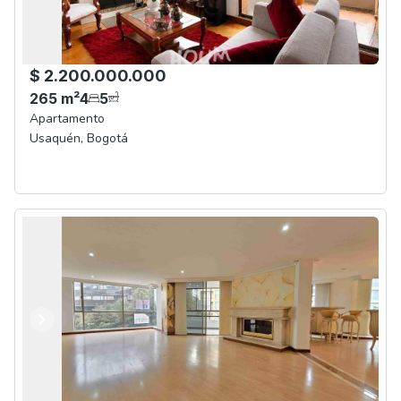
$ 2.200.000.000
265
m²
4
5
Apartamento
Usaquén
,
Bogotá
Anterior
Siguiente