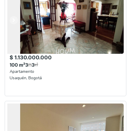
Anterior
Siguiente
$ 1.130.000.000
100
m²
3
3
Apartamento
Usaquén
,
Bogotá