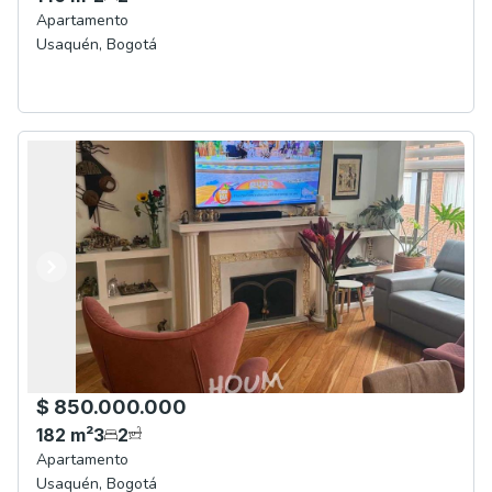
Apartamento
Usaquén
,
Bogotá
Anterior
Siguiente
$ 850.000.000
182
m²
3
2
Apartamento
Usaquén
,
Bogotá