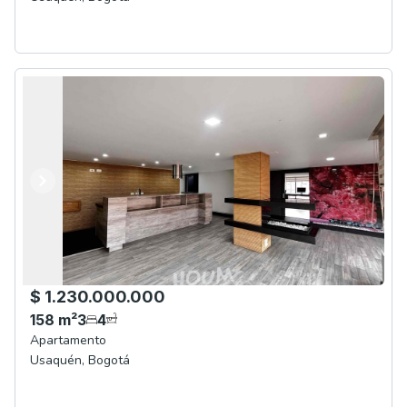
Anterior
Siguiente
$ 1.230.000.000
158
m²
3
4
Apartamento
Usaquén
,
Bogotá