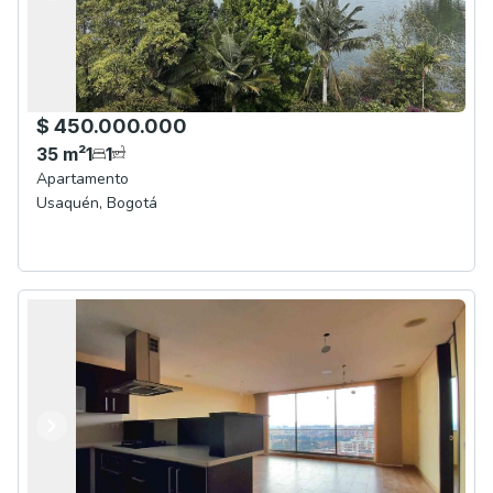
$ 450.000.000
35
m²
1
1
Apartamento
Usaquén
,
Bogotá
Anterior
Siguiente