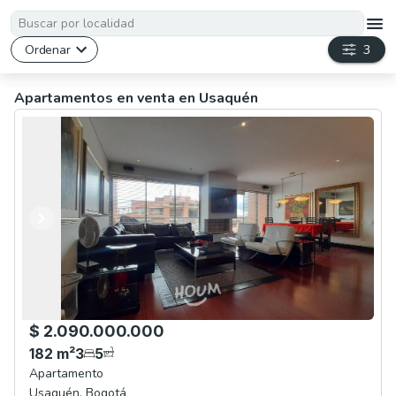
Ordenar
3
Apartamentos en venta en Usaquén
Anterior
Siguiente
$ 2.090.000.000
182
m²
3
5
Apartamento
Usaquén
,
Bogotá