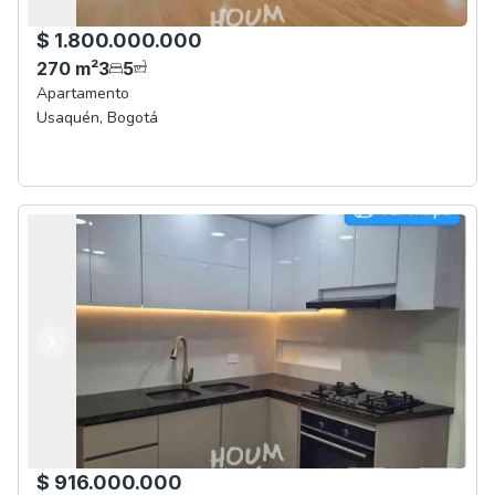
$ 1.800.000.000
270
m²
3
5
Apartamento
Usaquén
,
Bogotá
Anterior
Siguiente
$ 916.000.000