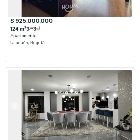
$ 925.000.000
124
m²
3
3
Apartamento
Usaquén
,
Bogotá
Anterior
Siguiente