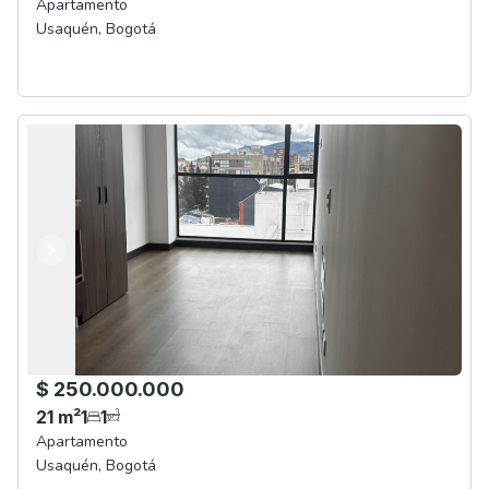
Apartamento
Usaquén
,
Bogotá
Anterior
Siguiente
$ 250.000.000
21
m²
1
1
Apartamento
Usaquén
,
Bogotá