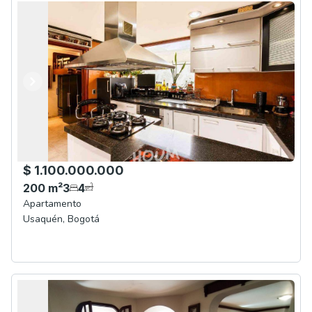
Anterior
Siguiente
$ 1.100.000.000
200
m²
3
4
Apartamento
Usaquén
,
Bogotá