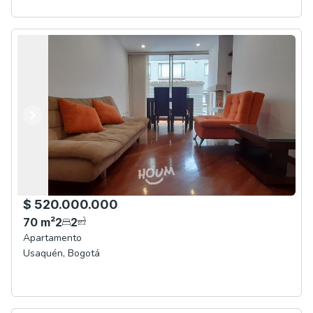
Anterior
Siguiente
$ 520.000.000
70
m²
2
2
Apartamento
Usaquén
,
Bogotá