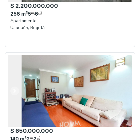
$ 2.200.000.000
256
m²
5
6
Apartamento
Usaquén
,
Bogotá
Anterior
Siguiente
$ 650.000.000
140
m²
2
2