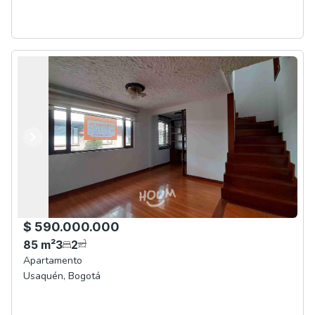
Anterior
Siguiente
$ 590.000.000
85
m²
3
2
Apartamento
Usaquén
,
Bogotá