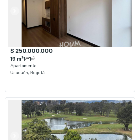
Anterior
Siguiente
$ 250.000.000
19
m²
1
1
Apartamento
Usaquén
,
Bogotá
Anterior
Siguiente