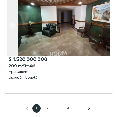
Anterior
Siguiente
$ 1.520.000.000
209
m²
3
4
Apartamento
Usaquén
,
Bogotá
1
2
3
4
5