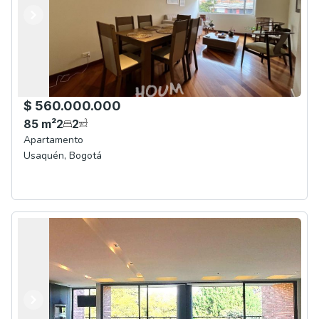
Anterior
Siguiente
$ 560.000.000
85
m²
2
2
Apartamento
Usaquén
,
Bogotá
Anterior
Siguiente