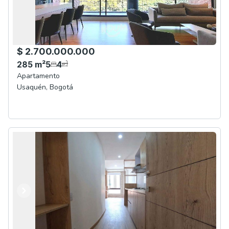
$ 2.700.000.000
285
m²
5
4
Apartamento
Usaquén
,
Bogotá
Anterior
Siguiente