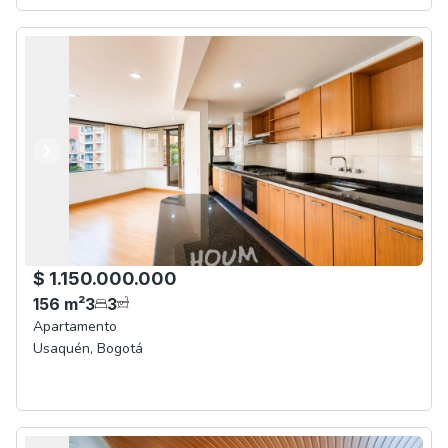
Anterior
Siguiente
$ 1.150.000.000
156
m²
3
3
Apartamento
Usaquén
,
Bogotá