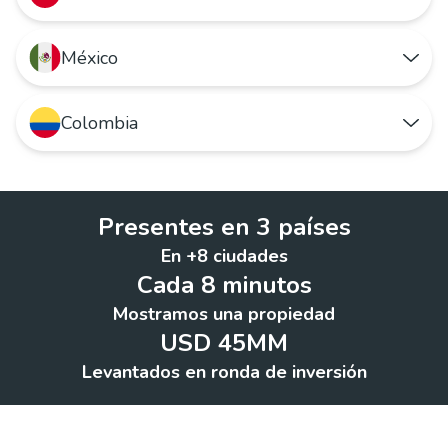
México
Quiero arrendar o comprar un hogar
Quiero publicar mi propiedad
Colombia
Quiero rentar o comprar un hogar
Quiero ir a Houm Chile
Quiero anunciar mi inmueble
Quiero arrendar o comprar un hogar
Quiero ir a Houm México
Presentes en 3 países
Quiero publicar mi propiedad
En +8 ciudades
Quiero ir a Houm Colombia
Cada 8 minutos
Mostramos una propiedad
USD 45MM
Levantados en ronda de inversión