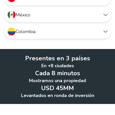
México
Quiero arrendar o comprar un hogar
Quiero publicar mi propiedad
Colombia
Quiero rentar o comprar un hogar
Quiero ir a Houm Chile
Quiero anunciar mi inmueble
Quiero arrendar o comprar un hogar
Quiero ir a Houm México
Presentes en 3 países
Quiero publicar mi propiedad
En +8 ciudades
Quiero ir a Houm Colombia
Cada 8 minutos
Mostramos una propiedad
USD 45MM
Levantados en ronda de inversión