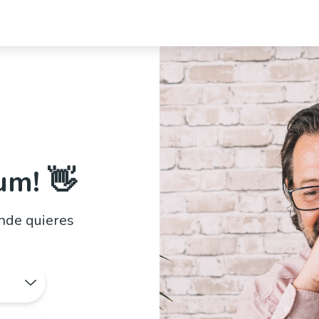
um! 👋
onde quieres