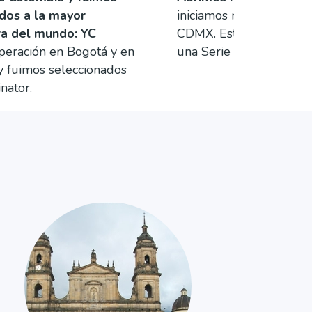
dos a la mayor
iniciamos nuestra opera
a del mundo: YC
CDMX. Este año logram
operación en Bogotá y en
una Serie A de USD 3
y fuimos seleccionados
nator.