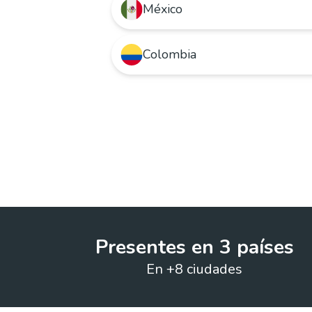
México
Quiero arrendar o comprar un hogar
Quiero publicar mi propiedad
Colombia
Quiero rentar o comprar un hogar
Quiero ir a Houm Chile
Quiero anunciar mi inmueble
Quiero arrendar o comprar un hogar
Quiero ir a Houm México
Quiero publicar mi propiedad
Quiero ir a Houm Colombia
Presentes en 3 países
En +8 ciudades