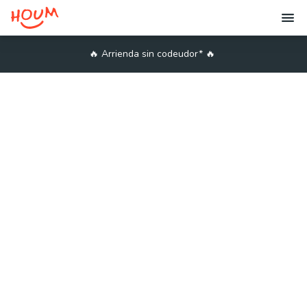
🔥
Arrienda sin codeudor*
🔥