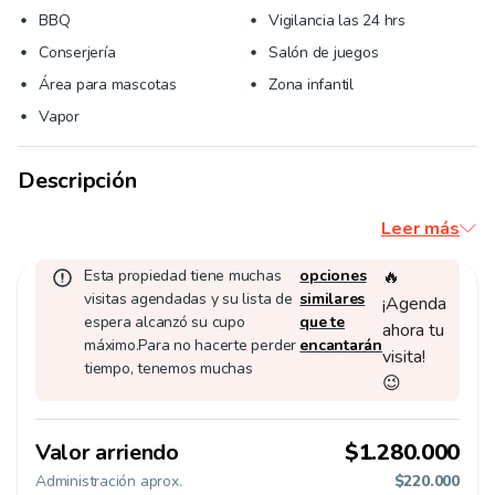
BBQ
Vigilancia las 24 hrs
Conserjería
Salón de juegos
Área para mascotas
Zona infantil
Vapor
Descripción
Leer más
Esta propiedad tiene muchas
opciones
🔥
visitas agendadas y su lista de
similares
¡Agenda
espera alcanzó su cupo
que te
ahora tu
máximo.
Para no hacerte perder
encantarán
visita!
tiempo, tenemos muchas
😉
Valor arriendo
$1.280.000
Administración aprox.
$220.000