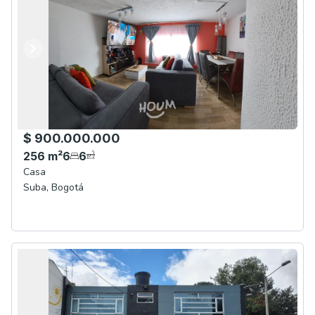
Anterior
Siguiente
$ 900.000.000
256
m²
6
6
Casa
Suba
,
Bogotá