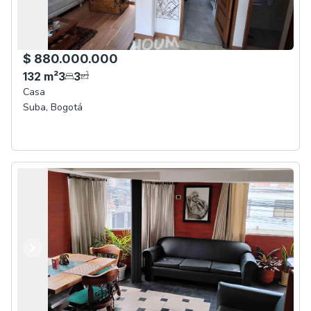
$ 880.000.000
132
m²
3
3
Casa
Suba
,
Bogotá
Anterior
Siguiente