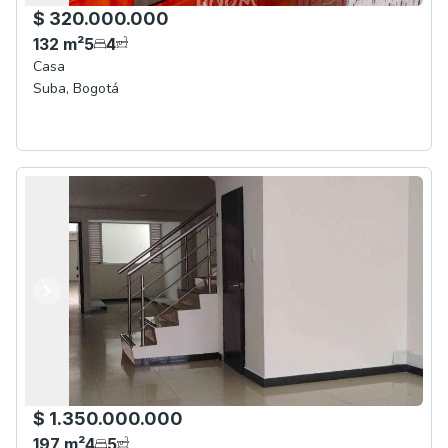
$ 320.000.000
132
m²
5
4
Casa
Suba
,
Bogotá
Anterior
Siguiente
$ 1.350.000.000
197
m²
4
5