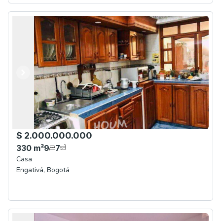
Anterior
Siguiente
$ 2.000.000.000
330
m²
9
7
Casa
Engativá
,
Bogotá