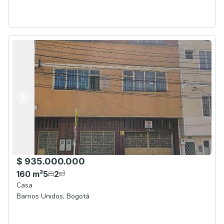
Anterior
Siguiente
$ 935.000.000
160
m²
5
2
Casa
Barrios Unidos
,
Bogotá