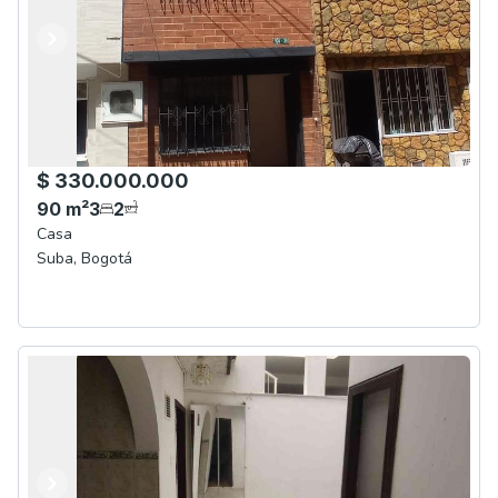
Anterior
Siguiente
$ 330.000.000
90
m²
3
2
Casa
Suba
,
Bogotá
Anterior
Siguiente