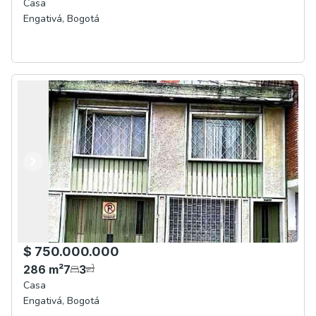
Casa
Engativá
,
Bogotá
Anterior
Siguiente
$ 750.000.000
286
m²
7
3
Casa
Engativá
,
Bogotá