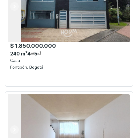
Anterior
Siguiente
$ 1.850.000.000
240
m²
4
5
Casa
Fontibón
,
Bogotá
Anterior
Siguiente