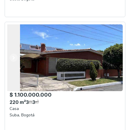
Anterior
Siguiente
$ 1.100.000.000
220
m²
3
3
Casa
Suba
,
Bogotá