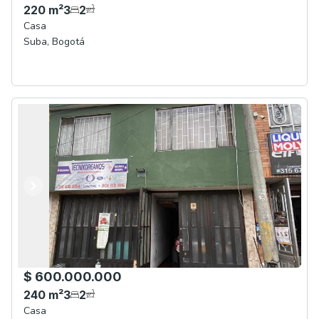
220
m²
3
2
Casa
Suba
,
Bogotá
Anterior
Siguiente
$ 600.000.000
240
m²
3
2
Casa