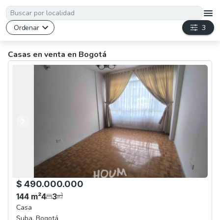
Ordenar
3
Casas en venta en Bogotá
Anterior
Siguiente
$ 490.000.000
144
m²
4
3
Casa
Suba
,
Bogotá