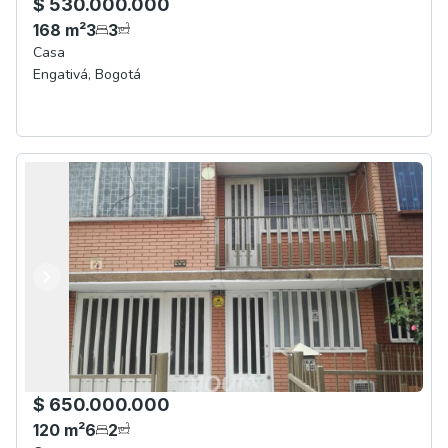
$ 530.000.000
168
m²
3
3
Casa
Engativá
,
Bogotá
Anterior
Siguiente
$ 650.000.000
120
m²
6
2