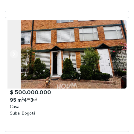
Anterior
Siguiente
$ 500.000.000
95
m²
4
3
Casa
Suba
,
Bogotá