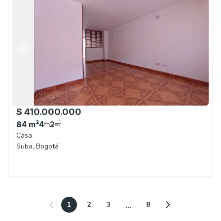
Anterior
Siguiente
$ 410.000.000
84
m²
4
2
Casa
Suba
,
Bogotá
1
2
3
8
...