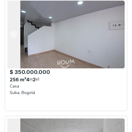
Anterior
Siguiente
$ 350.000.000
256
m²
4
2
Casa
Suba
,
Bogotá