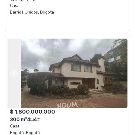
Casa
Barrios Unidos
,
Bogotá
Anterior
Siguiente
$ 1.800.000.000
300
m²
4
4
Casa
Bogotá
,
Bogotá