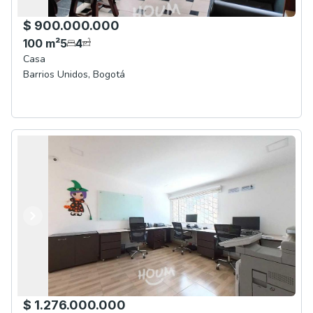
$ 900.000.000
100
m²
5
4
Casa
Barrios Unidos
,
Bogotá
Anterior
Siguiente
$ 1.276.000.000