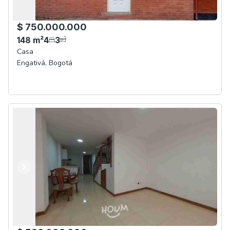
$ 750.000.000
148
m²
4
3
Casa
Engativá
,
Bogotá
Anterior
Siguiente