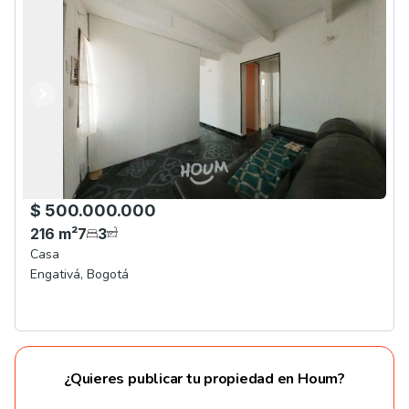
Anterior
Siguiente
$ 500.000.000
216
m²
7
3
Casa
Engativá
,
Bogotá
¿Quieres publicar tu propiedad en Houm?