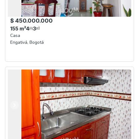
$ 450.000.000
155
m²
4
3
Casa
Engativá
,
Bogotá
Anterior
Siguiente