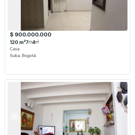
$ 900.000.000
120
m²
7
4
Casa
Suba
,
Bogotá
Anterior
Siguiente