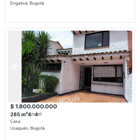
Engativá
,
Bogotá
Anterior
Siguiente
$ 1.800.000.000
285
m²
4
4
Casa
Usaquén
,
Bogotá