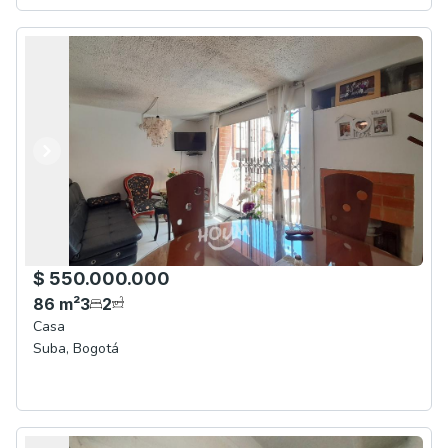
Anterior
Siguiente
$ 550.000.000
86
m²
3
2
Casa
Suba
,
Bogotá