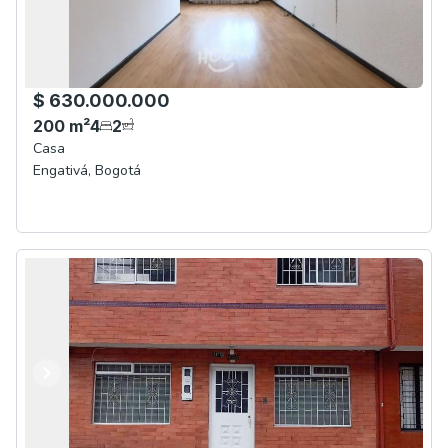
$ 630.000.000
200
m²
4
2
Casa
Engativá
,
Bogotá
Anterior
Siguiente