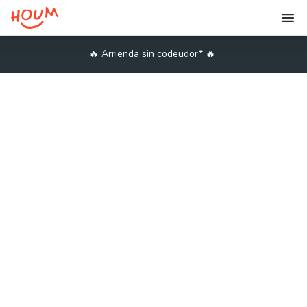
🔥
Arrienda sin codeudor*
🔥