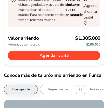
visitas agendadas y su lista de
similares
¡Agenda
espera alcanzó su cupo
que te
ahora tu
máximo.
Para no hacerte perder
encantarán
visita!
tiempo, tenemos muchas
😉
Valor arriendo
$1.305.000
Administración aprox.
$195.000
Agendar visita
Conoce más de tu
próximo arriendo
en
Funza
Transporte
Supermercado
Áreas verd