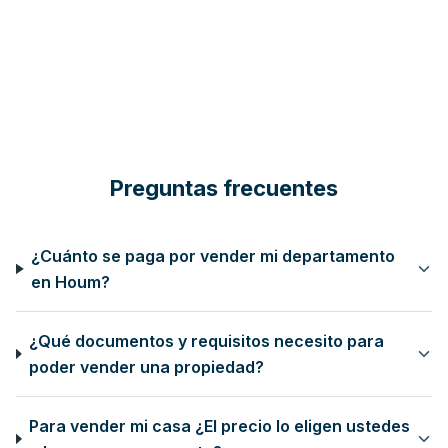
"
En Houm, afirman que la ventaja de
"
Proptech chilena H
contratar una empresa de corretaje es
un plan a cinco año
que disminuye el riesgo de no pago
"
en México
"
Preguntas frecuentes
¿Cuánto se paga por vender mi departamento
en Houm?
¿Qué documentos y requisitos necesito para
poder vender una propiedad?
Para vender mi casa ¿El precio lo eligen ustedes