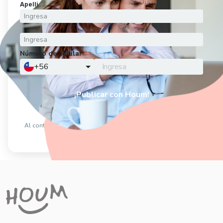
Apellido
*
Correo electrónico
*
Número de celular
*
¿Tienes un código promocional?
Agrégalo aquí
¡Publicar con Houm!
Contactar un ejecutivo
Al continuar estás aceptando los
Términos y Condiciones
y la
Política de privacidad