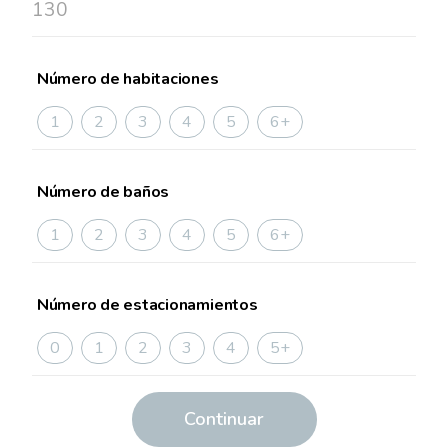
Número de habitaciones
1
2
3
4
5
6+
Número de baños
1
2
3
4
5
6+
Número de estacionamientos
0
1
2
3
4
5+
Continuar