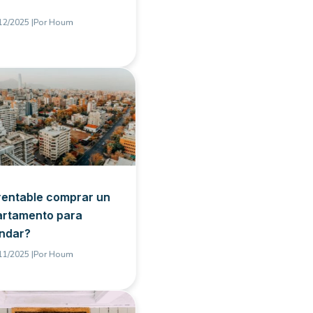
12/2025 |
Por
Houm
rentable comprar un
artamento para
ndar?
11/2025 |
Por
Houm