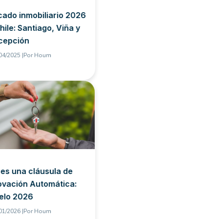
ado inmobiliario 2026
hile: Santiago, Viña y
cepción
04/2025 |
Por
Houm
es una cláusula de
vación Automática:
elo 2026
01/2026 |
Por
Houm