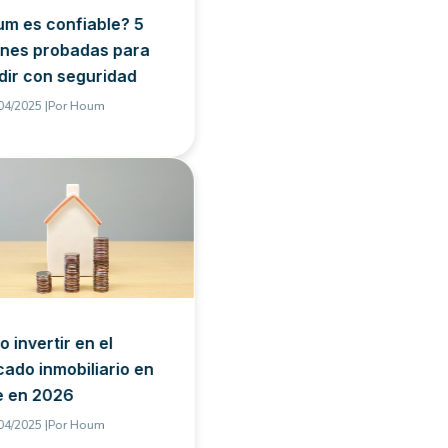
m es confiable? 5
nes probadas para
dir con seguridad
04/2025 |
Por
Houm
 invertir en el
ado inmobiliario en
e en 2026
04/2025 |
Por
Houm