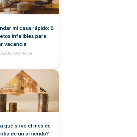
ndar mi casa rápido: 6
etos infalibles para
ar vacancia
01/2025 |
Por
Houm
a qué sirve el mes de
ntía de un arriendo?