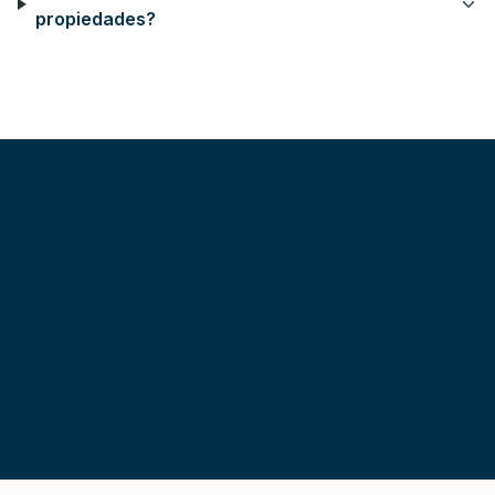
propiedades?
Arriendo seguro y sin exclusividad
Tu propiedad siempre en buenas manos
Asesoría personalizada