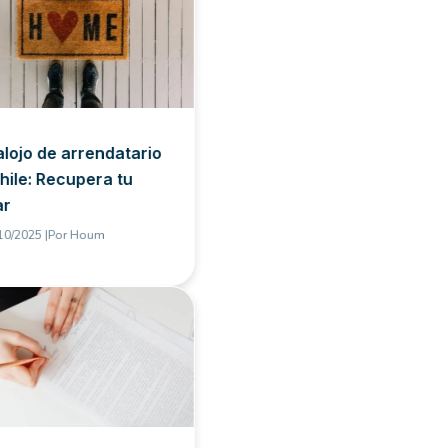
lojo de arrendatario
hile: Recupera tu
ar
10/2025 |
Por
Houm