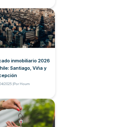
ado inmobiliario 2026
hile: Santiago, Viña y
cepción
04/2025 |
Por
Houm