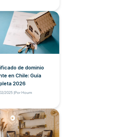
ificado de dominio
nte en Chile: Guía
pleta 2026
02/2025 |
Por
Houm