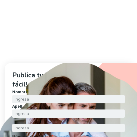
Publica tu inmueble ahora, ¡es muy 
fácil!
Nombre
*
Apellido
*
Correo electrónico
*
Número de celular
*