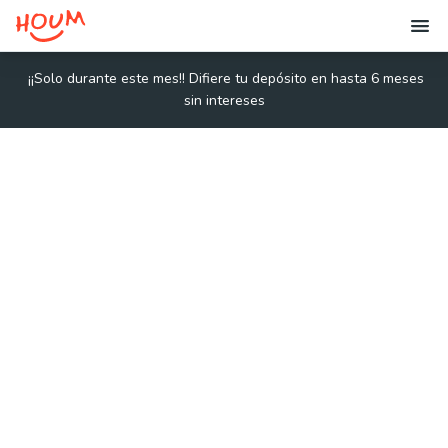
¡¡
Solo durante este mes!! Difiere tu depósito en hasta 6 meses
sin intereses