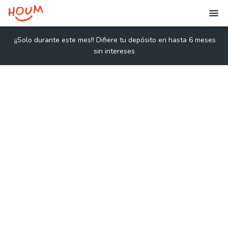
¡¡
Solo durante este mes!! Difiere tu depósito en hasta 6 meses
sin intereses