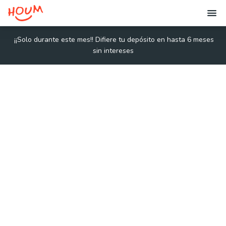
¡¡
Solo durante este mes!! Difiere tu depósito en hasta 6 meses
sin intereses