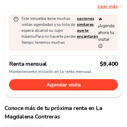
Leer más
Este inmueble tiene muchas
opciones
🔥
visitas agendadas y su lista de
similares
¡Agenda
espera alcanzó su cupo
que te
ahora tu
máximo.
Para no hacerte perder
encantarán
visita!
tiempo, tenemos muchas
😉
Renta mensual
$9,400
Mantenimiento incluido en la renta mensual
Agendar visita
Conoce más de tu
próxima renta
en
La
Magdalena Contreras