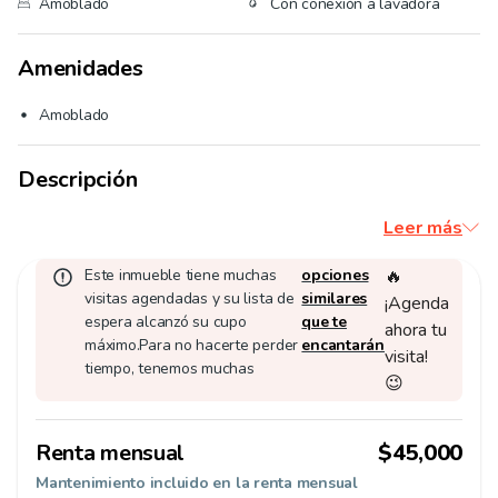
Amoblado
Con conexión a lavadora
Amenidades
Amoblado
Descripción
Leer más
Este inmueble tiene muchas
opciones
🔥
visitas agendadas y su lista de
similares
¡Agenda
espera alcanzó su cupo
que te
ahora tu
máximo.
Para no hacerte perder
encantarán
visita!
tiempo, tenemos muchas
😉
Renta mensual
$45,000
Mantenimiento incluido en la renta mensual