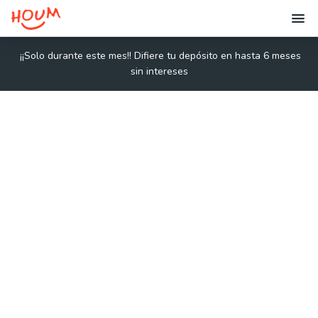
¡¡
Solo durante este mes!! Difiere tu depósito en hasta 6 meses
sin intereses