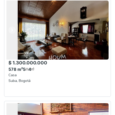
Anterior
Siguiente
$ 1.300.000.000
578
m²
5
4
Casa
Suba
,
Bogotá