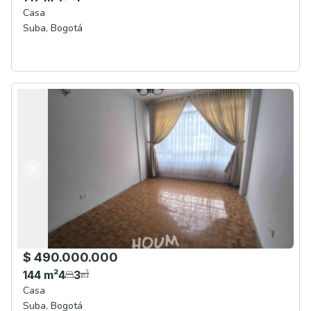
Casa
Suba
,
Bogotá
Anterior
Siguiente
$ 490.000.000
144
m²
4
3
Casa
Suba
,
Bogotá