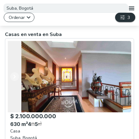
Ordenar
3
Casas en venta en Suba
Anterior
Siguiente
$ 2.100.000.000
630
m²
4
5
Casa
Suba
,
Bogotá