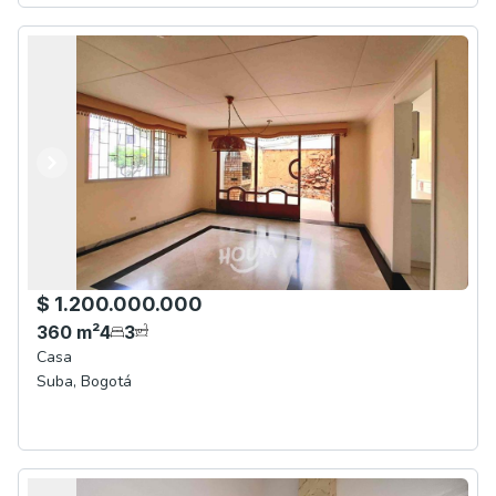
Anterior
Siguiente
$ 1.200.000.000
360
m²
4
3
Casa
Suba
,
Bogotá