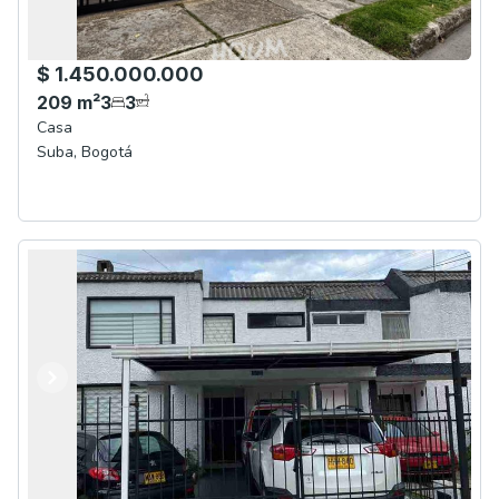
$ 1.450.000.000
209
m²
3
3
Casa
Suba
,
Bogotá
Anterior
Siguiente