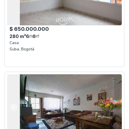
$ 650.000.000
280
m²
6
6
Casa
Suba
,
Bogotá
Anterior
Siguiente