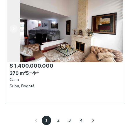
Anterior
Siguiente
$ 1.400.000.000
370
m²
5
4
Casa
Suba
,
Bogotá
1
2
3
4