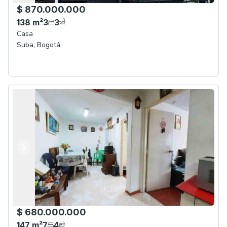
$ 870.000.000
138
m²
3
3
Casa
Suba
,
Bogotá
Anterior
Siguiente
$ 680.000.000
147
m²
7
4