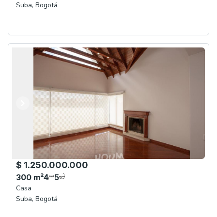
Suba
,
Bogotá
Anterior
Siguiente
$ 1.250.000.000
300
m²
4
5
Casa
Suba
,
Bogotá