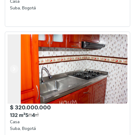
Casa
Suba
,
Bogotá
Anterior
Siguiente
$ 320.000.000
132
m²
5
4
Casa
Suba
,
Bogotá