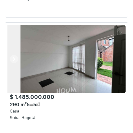
Anterior
Siguiente
$ 1.485.000.000
290
m²
5
5
Casa
Suba
,
Bogotá