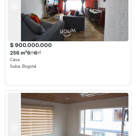
Anterior
Siguiente
$ 900.000.000
256
m²
6
6
Casa
Suba
,
Bogotá
Anterior
Siguiente