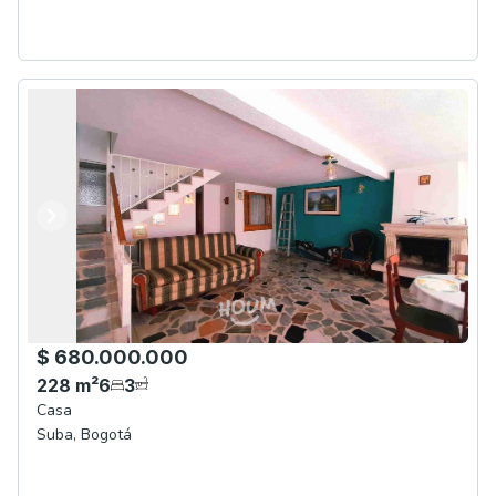
Anterior
Siguiente
$ 680.000.000
228
m²
6
3
Casa
Suba
,
Bogotá