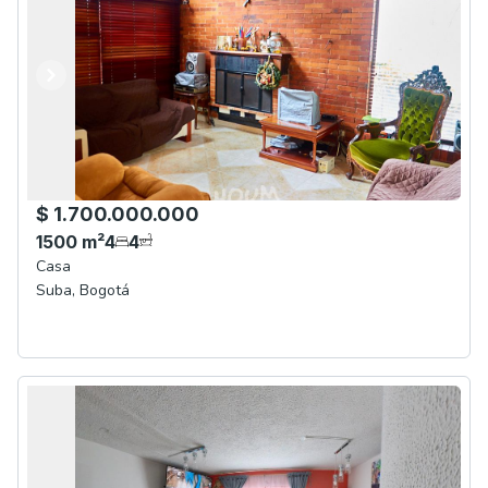
Anterior
Siguiente
$ 1.700.000.000
1500
m²
4
4
Casa
Suba
,
Bogotá