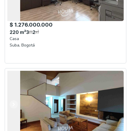
$ 1.276.000.000
220
m²
3
2
Casa
Suba
,
Bogotá
Anterior
Siguiente