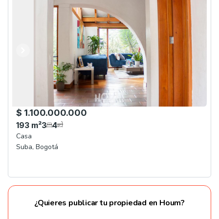
Anterior
Siguiente
$ 1.100.000.000
193
m²
3
4
Casa
Suba
,
Bogotá
¿Quieres publicar tu propiedad en Houm?