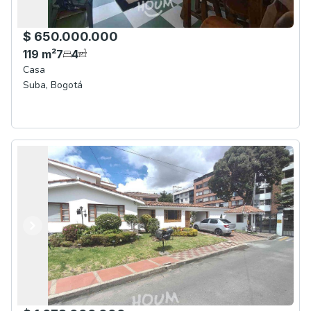
$ 650.000.000
119
m²
7
4
Casa
Suba
,
Bogotá
Anterior
Siguiente