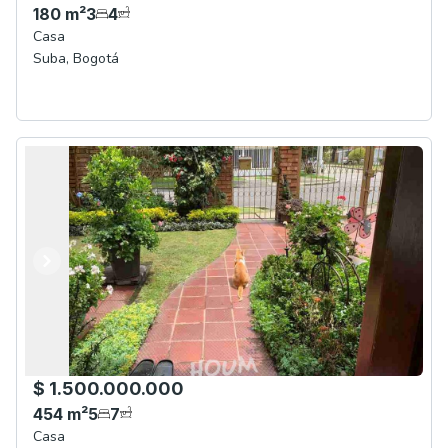
180
m²
3
4
Casa
Suba
,
Bogotá
Anterior
Siguiente
$ 1.500.000.000
454
m²
5
7
Casa