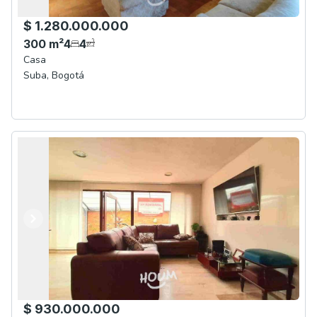
$ 1.280.000.000
300
m²
4
4
Casa
Suba
,
Bogotá
Anterior
Siguiente
$ 930.000.000