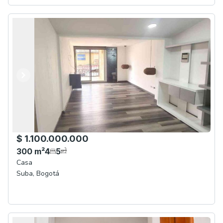
Anterior
Siguiente
$ 1.100.000.000
300
m²
4
5
Casa
Suba
,
Bogotá