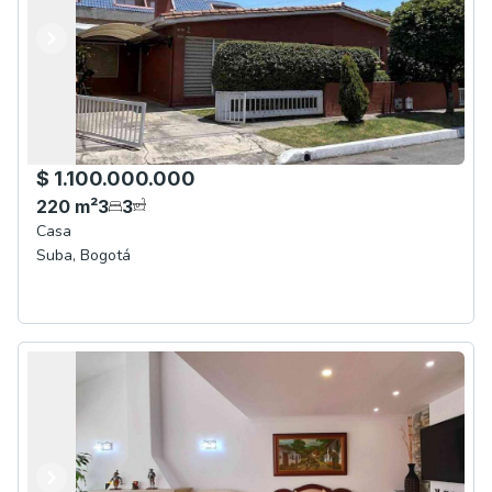
Anterior
Siguiente
$ 1.100.000.000
220
m²
3
3
Casa
Suba
,
Bogotá
Anterior
Siguiente