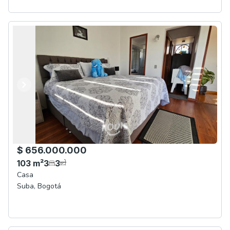
Anterior
Siguiente
$ 656.000.000
103
m²
3
3
Casa
Suba
,
Bogotá