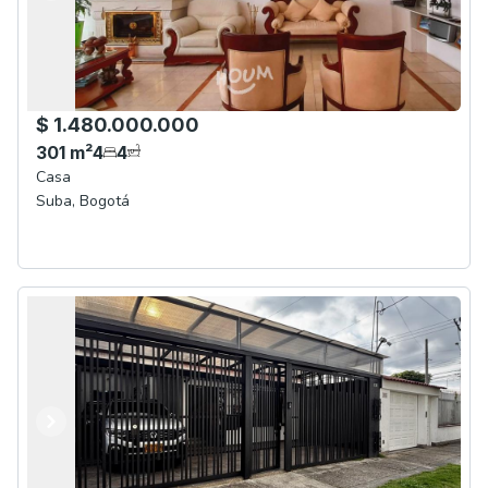
$ 1.480.000.000
301
m²
4
4
Casa
Suba
,
Bogotá
Anterior
Siguiente