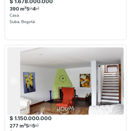
$ 1.678.000.000
390
m²
5
4
Casa
Suba
,
Bogotá
Anterior
Siguiente
$ 1.150.000.000
277
m²
5
5