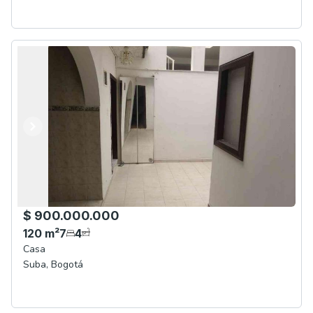
Anterior
Siguiente
$ 900.000.000
120
m²
7
4
Casa
Suba
,
Bogotá