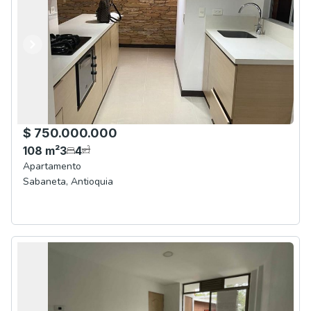
Anterior
Siguiente
$ 750.000.000
108
m²
3
4
Apartamento
Sabaneta
,
Antioquia