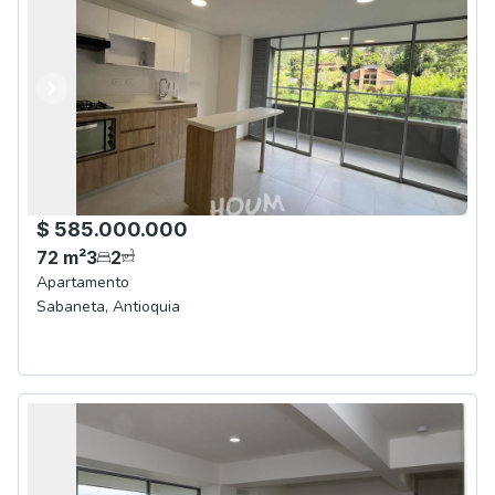
Anterior
Siguiente
$ 585.000.000
72
m²
3
2
Apartamento
Sabaneta
,
Antioquia