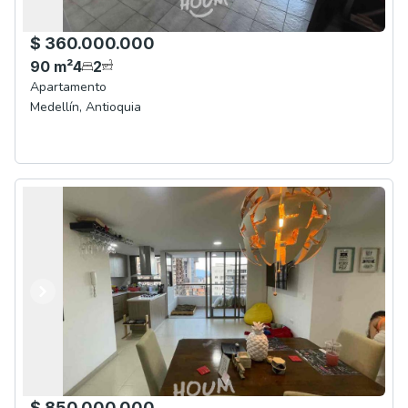
$ 360.000.000
90
m²
4
2
Apartamento
Medellín
,
Antioquia
Anterior
Siguiente
$ 850.000.000