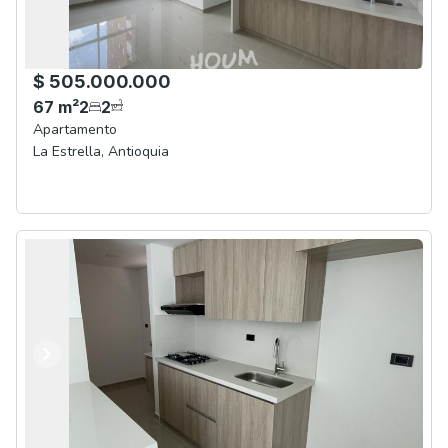
$ 505.000.000
67
m²
2
2
Apartamento
La Estrella
,
Antioquia
Anterior
Siguiente