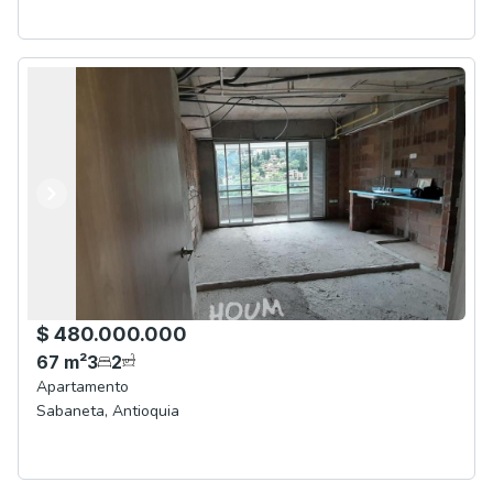
Anterior
Siguiente
$ 480.000.000
67
m²
3
2
Apartamento
Sabaneta
,
Antioquia