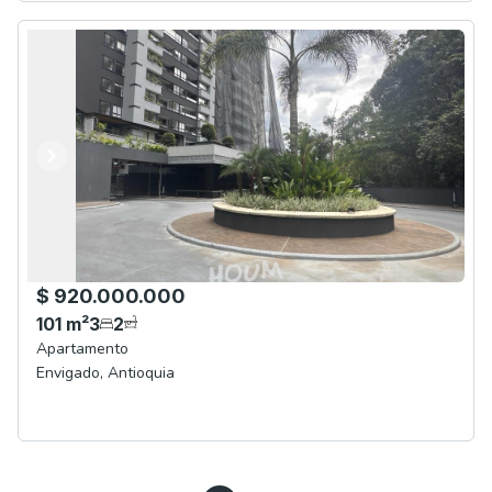
Anterior
Siguiente
$ 920.000.000
101
m²
3
2
Apartamento
Envigado
,
Antioquia