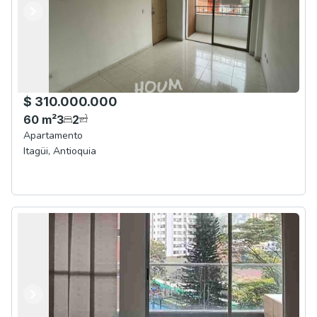
Anterior
Siguiente
$ 310.000.000
60
m²
3
2
Apartamento
Itagüi
,
Antioquia
Anterior
Siguiente