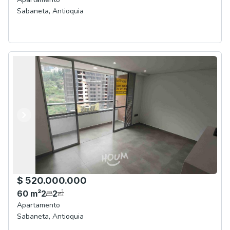
Sabaneta
,
Antioquia
Anterior
Siguiente
$ 520.000.000
60
m²
2
2
Apartamento
Sabaneta
,
Antioquia