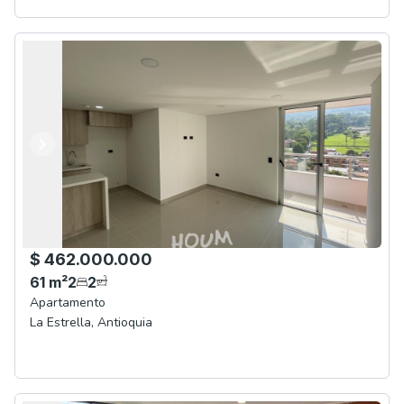
Anterior
Siguiente
$ 462.000.000
61
m²
2
2
Apartamento
La Estrella
,
Antioquia