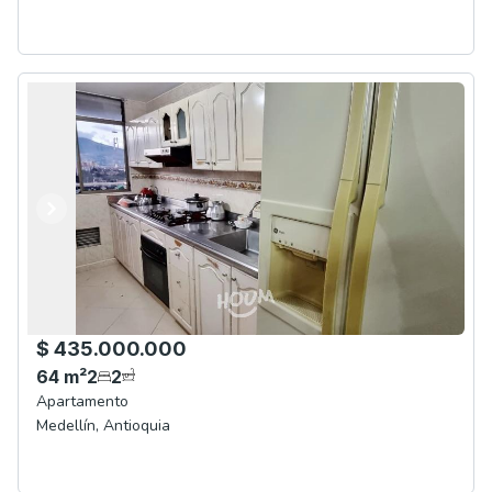
Anterior
Siguiente
$ 435.000.000
64
m²
2
2
Apartamento
Medellín
,
Antioquia