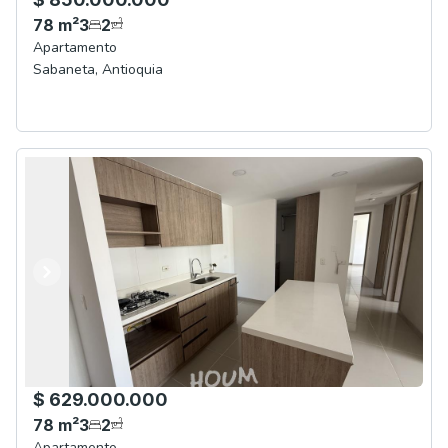
78
m²
3
2
Apartamento
Sabaneta
,
Antioquia
Anterior
Siguiente
$ 629.000.000
78
m²
3
2
Apartamento