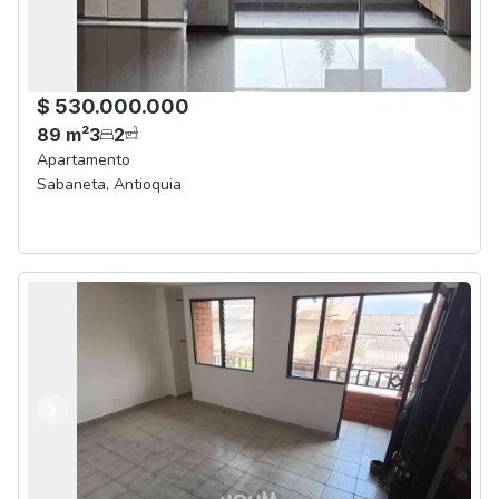
$ 530.000.000
89
m²
3
2
Apartamento
Sabaneta
,
Antioquia
Anterior
Siguiente