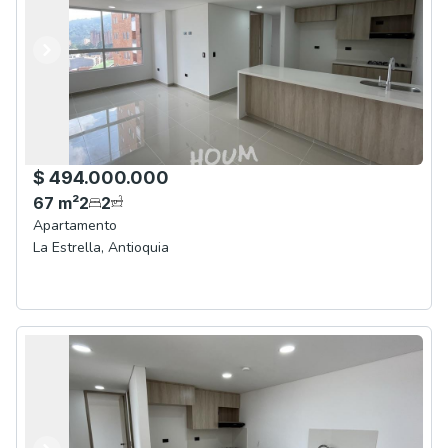
Anterior
Siguiente
$ 494.000.000
67
m²
2
2
Apartamento
La Estrella
,
Antioquia