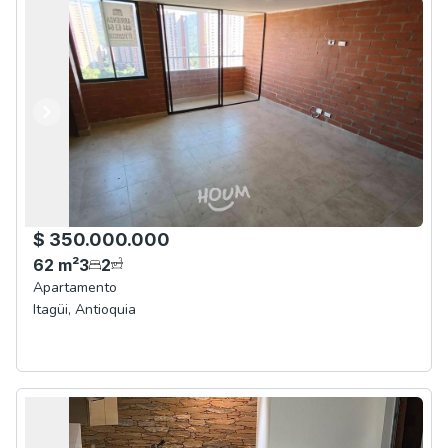
Anterior
Siguiente
$ 350.000.000
62
m²
3
2
Apartamento
Itagüi
,
Antioquia