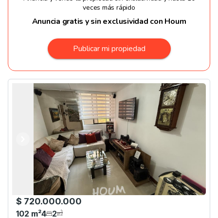
veces más rápido
Anuncia gratis y sin exclusividad con Houm
Publicar mi propiedad
Anterior
Siguiente
$ 720.000.000
102
m²
4
2