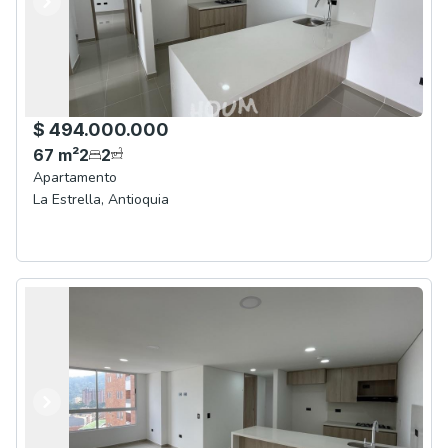
Anterior
Siguiente
$ 494.000.000
67
m²
2
2
Apartamento
La Estrella
,
Antioquia
Anterior
Siguiente