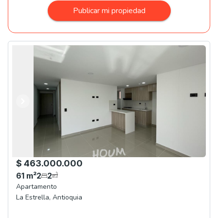
Publicar mi propiedad
Anterior
Siguiente
$ 463.000.000
61
m²
2
2
Apartamento
La Estrella
,
Antioquia