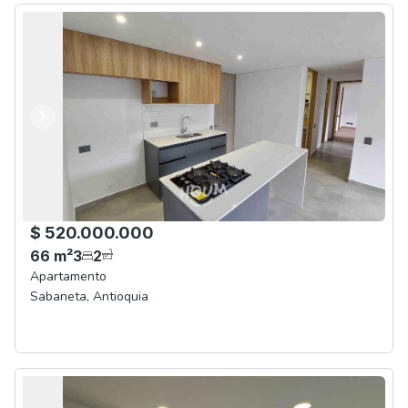
Anterior
Siguiente
$ 520.000.000
66
m²
3
2
Apartamento
Sabaneta
,
Antioquia