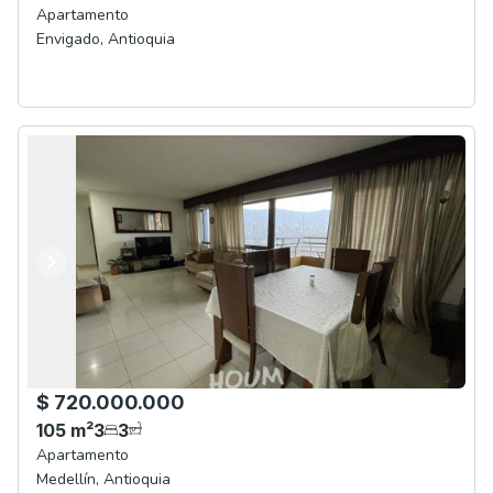
Apartamento
Envigado
,
Antioquia
Anterior
Siguiente
$ 720.000.000
105
m²
3
3
Apartamento
Medellín
,
Antioquia