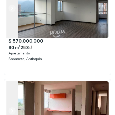
Anterior
Siguiente
$ 570.000.000
90
m²
2
3
Apartamento
Sabaneta
,
Antioquia
Anterior
Siguiente