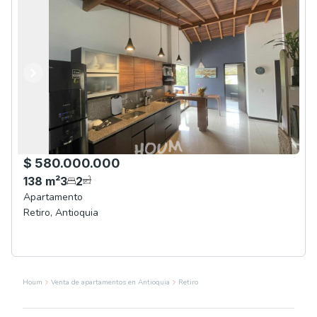
Anterior
Siguiente
$ 580.000.000
138
m²
3
2
Apartamento
Retiro
,
Antioquia
Houm
Venta de apartamentos en Antioquia
Retiro