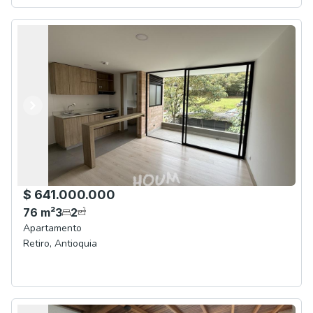
Anterior
Siguiente
$ 641.000.000
76
m²
3
2
Apartamento
Retiro
,
Antioquia