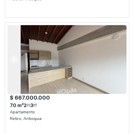
Anterior
Siguiente
$ 667.000.000
70
m²
2
3
Apartamento
Retiro
,
Antioquia