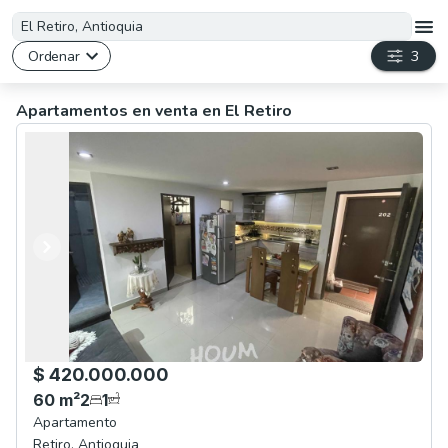
Ordenar
3
Apartamentos en venta en El Retiro
Anterior
Siguiente
$ 420.000.000
60
m²
2
1
Apartamento
Retiro
,
Antioquia