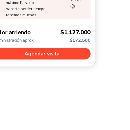
máximo.
Para no
😉
hacerte perder tiempo,
tenemos muchas
lor arriendo
$1.127.000
inistración aprox.
$172.500
Agendar visita