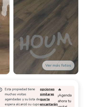
Ver más fotos
Esta propiedad tiene
opciones
🔥
muchas visitas
similares
¡Agenda
agendadas y su lista de
que te
ahora tu
espera alcanzó su cupo
encantarán
visita!