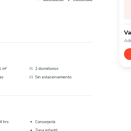
Va
Adm
1 m²
2 dormitorios
as
Sin estacionamiento
4 hrs
Conserjería
Zona infantil