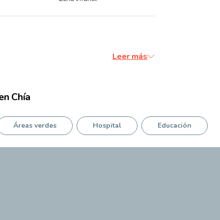
Leer más
en
Chía
Áreas verdes
Hospital
Educación