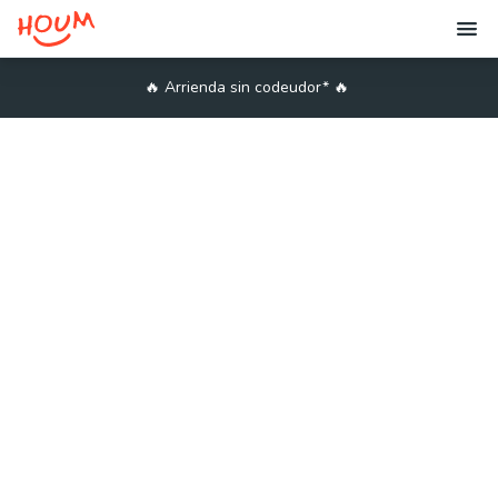
🔥
Arrienda sin codeudor*
🔥