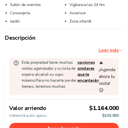
Salón de eventos
Vigilancia las 24 hrs
Conserjería
Ascensor
Jardín
Zona infantil
Descripción
Leer más
Esta propiedad tiene muchas
opciones
🔥
visitas agendadas y su lista de
similares
¡Agenda
espera alcanzó su cupo
que te
ahora tu
máximo.
Para no hacerte perder
encantarán
visita!
tiempo, tenemos muchas
😉
Valor arriendo
$1.164.000
Administración aprox.
$236.000