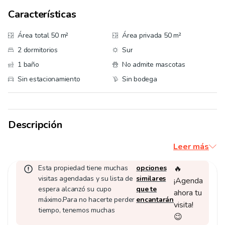
Características
Área total 50 m²
Área privada 50 m²
2 dormitorios
Sur
1 baño
No admite mascotas
Sin estacionamiento
Sin bodega
Descripción
Leer más
Esta propiedad tiene muchas
opciones
🔥
visitas agendadas y su lista de
similares
¡Agenda
espera alcanzó su cupo
que te
ahora tu
máximo.
Para no hacerte perder
encantarán
visita!
tiempo, tenemos muchas
😉