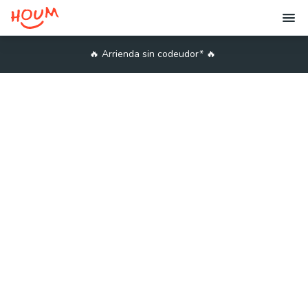
🔥
Arrienda sin codeudor*
🔥