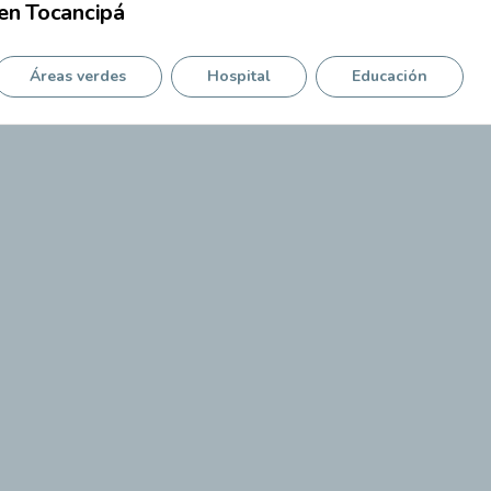
en
Tocancipá
Áreas verdes
Hospital
Educación