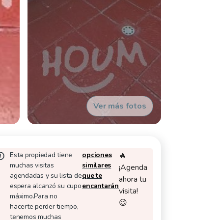
Ver más fotos
Esta propiedad tiene
opciones
🔥
muchas visitas
similares
¡Agenda
agendadas y su lista de
que te
ahora tu
espera alcanzó su cupo
encantarán
visita!
máximo.
Para no
😉
hacerte perder tiempo,
tenemos muchas