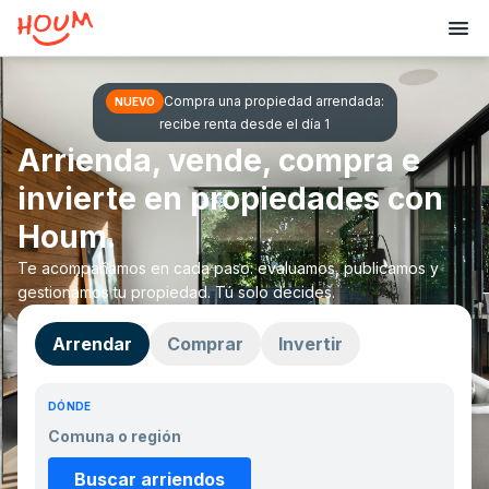
Compra una propiedad arrendada:
NUEVO
recibe renta desde el día 1
Arrienda, vende, compra e
invierte en propiedades con
Houm.
Te acompañamos en cada paso: evaluamos, publicamos y
gestionamos tu propiedad. Tú solo decides.
Arrendar
Comprar
Invertir
DÓNDE
Buscar arriendos