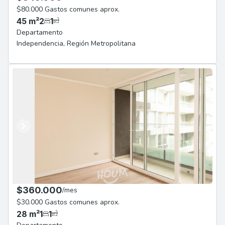
$80.000 Gastos comunes aprox.
45
m²
2
1
Departamento
Independencia
,
Región Metropolitana
Anterior
Siguiente
$360.000
/
mes
$30.000 Gastos comunes aprox.
28
m²
1
1