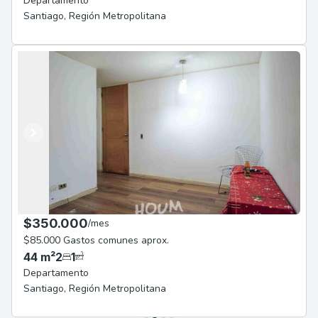
Departamento
Santiago
,
Región Metropolitana
Anterior
Siguiente
$350.000
/
mes
$85.000 Gastos comunes aprox.
44
m²
2
1
Departamento
Santiago
,
Región Metropolitana