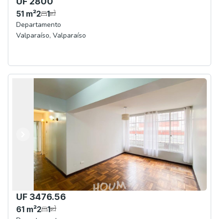
UF 2800
51
m²
2
1
Departamento
Valparaíso
,
Valparaíso
Anterior
Siguiente
UF 3476.56
61
m²
2
1