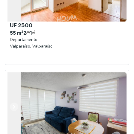
UF 2500
55
m²
2
1
Departamento
Valparaíso
,
Valparaíso
Anterior
Siguiente