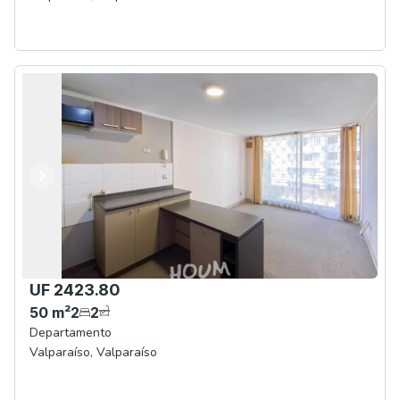
Anterior
Siguiente
UF 2423.80
50
m²
2
2
Departamento
Valparaíso
,
Valparaíso