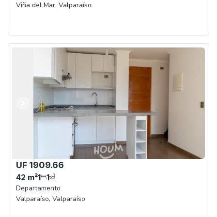
Viña del Mar
,
Valparaíso
Anterior
Siguiente
UF 1909.66
42
m²
1
1
Departamento
Valparaíso
,
Valparaíso