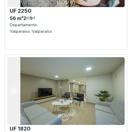
UF 2250
56
m²
2
1
Departamento
Valparaíso
,
Valparaíso
Anterior
Siguiente
UF 1820