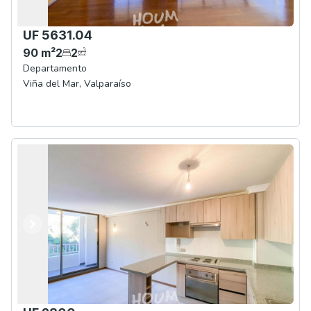
UF 5631.04
90
m²
2
2
Departamento
Viña del Mar
,
Valparaíso
Anterior
Siguiente