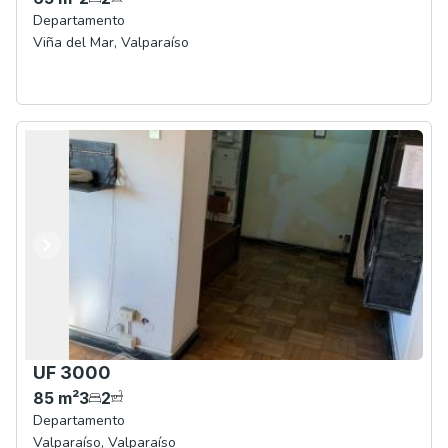
Departamento
Viña del Mar
,
Valparaíso
Anterior
Siguiente
UF 3000
85
m²
3
2
Departamento
Valparaíso
,
Valparaíso