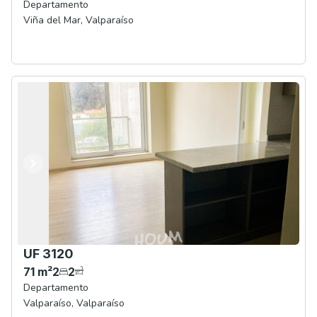
Departamento
Viña del Mar
,
Valparaíso
Anterior
Siguiente
UF 3120
71
m²
2
2
Departamento
Valparaíso
,
Valparaíso