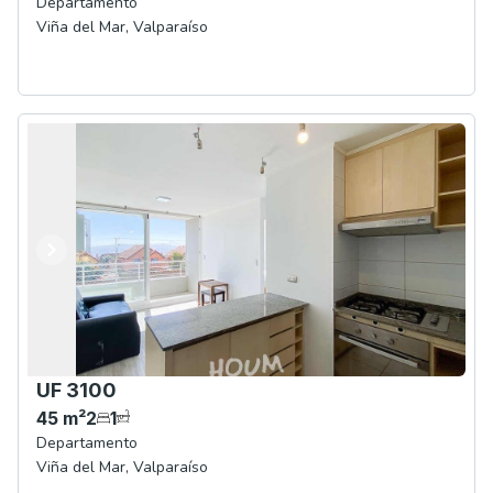
Departamento
Viña del Mar
,
Valparaíso
Anterior
Siguiente
UF 3100
45
m²
2
1
Departamento
Viña del Mar
,
Valparaíso