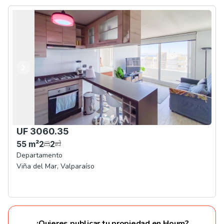
Anterior
Siguiente
UF 3060.35
55
m²
2
2
Departamento
Viña del Mar
,
Valparaíso
¿Quieres publicar tu propiedad en Houm?