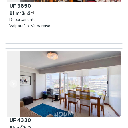
UF 3650
91
m²
3
2
Departamento
Valparaíso
,
Valparaíso
Anterior
Siguiente
UF 4330
65
m²
2
2