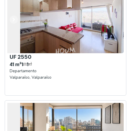
Anterior
Siguiente
UF 2550
41
m²
1
1
Departamento
Valparaíso
,
Valparaíso