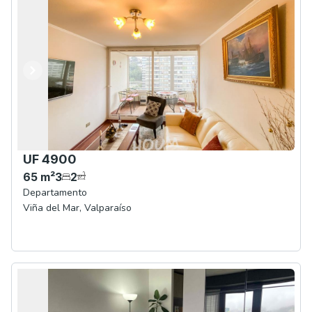
Anterior
Siguiente
UF 4900
65
m²
3
2
Departamento
Viña del Mar
,
Valparaíso