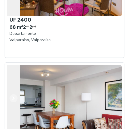
UF 2400
68
m²
2
2
Departamento
Valparaíso
,
Valparaíso
Anterior
Siguiente