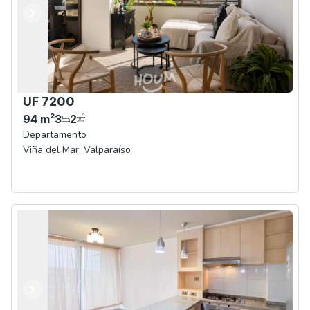
Anterior
Siguiente
UF 7200
94
m²
3
2
Departamento
Viña del Mar
,
Valparaíso
Anterior
Siguiente