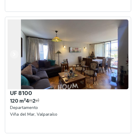
Anterior
Siguiente
UF 8100
120
m²
4
2
Departamento
Viña del Mar
,
Valparaíso