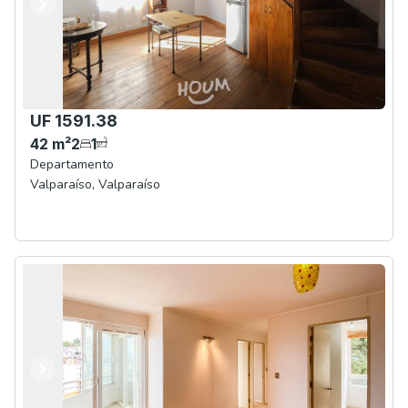
Anterior
Siguiente
UF 1591.38
42
m²
2
1
Departamento
Valparaíso
,
Valparaíso
Anterior
Siguiente