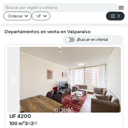
Ordenar
UF
3
Departamentos en venta en Valparaíso
¡Buscar en oferta!
Anterior
Siguiente
UF 4200
100
m²
3
2