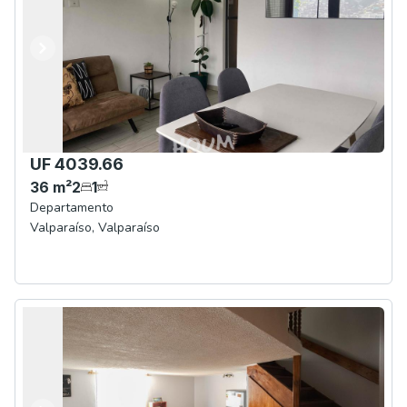
Anterior
Siguiente
UF 4039.66
36
m²
2
1
Departamento
Valparaíso
,
Valparaíso