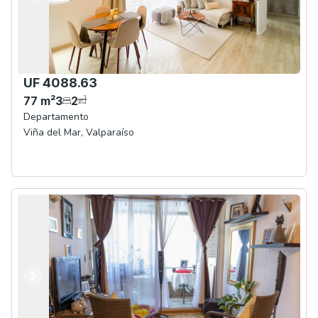
UF 4088.63
77
m²
3
2
Departamento
Viña del Mar
,
Valparaíso
Anterior
Siguiente