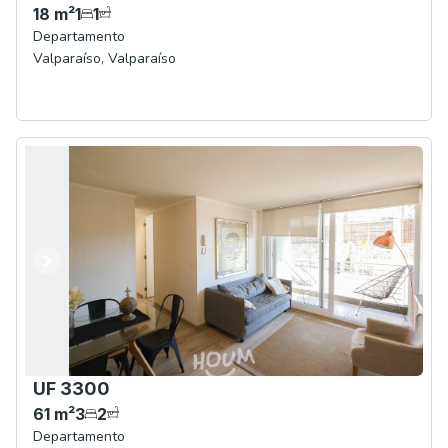
18
m²
1
1
Departamento
Valparaíso
,
Valparaíso
Anterior
Siguiente
UF 3300
61
m²
3
2
Departamento