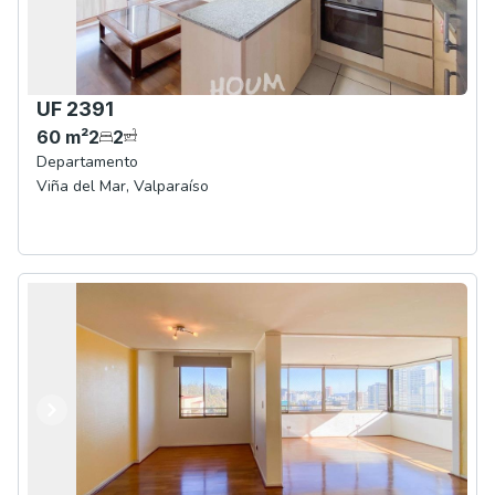
UF 2391
60
m²
2
2
Departamento
Viña del Mar
,
Valparaíso
Anterior
Siguiente