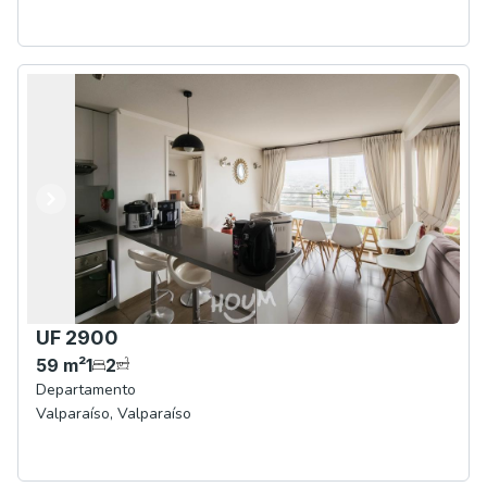
Anterior
Siguiente
UF 2900
59
m²
1
2
Departamento
Valparaíso
,
Valparaíso