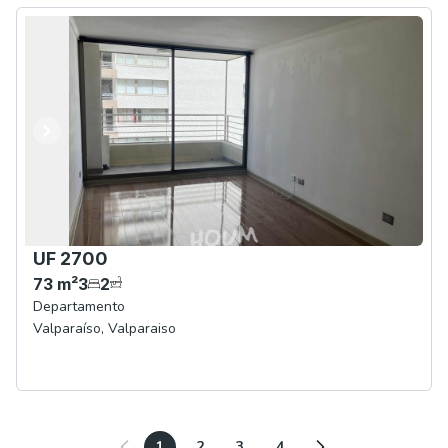
Anterior
Siguiente
UF 2700
73
m²
3
2
Departamento
Valparaíso
,
Valparaiso
1
2
3
4