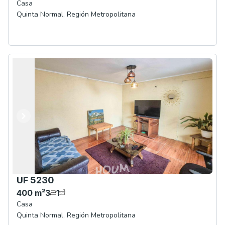
Casa
Quinta Normal
,
Región Metropolitana
Anterior
Siguiente
UF 5230
400
m²
3
1
Casa
Quinta Normal
,
Región Metropolitana