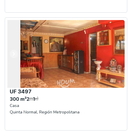
Anterior
Siguiente
UF 3497
300
m²
2
1
Casa
Quinta Normal
,
Región Metropolitana