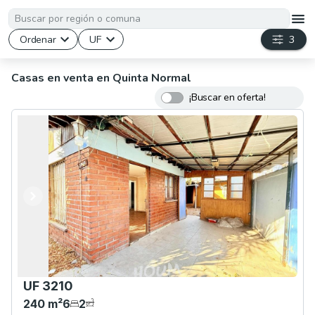
Ordenar
UF
3
Casas en venta en Quinta Normal
¡Buscar en oferta!
Anterior
Siguiente
UF 3210
240
m²
6
2