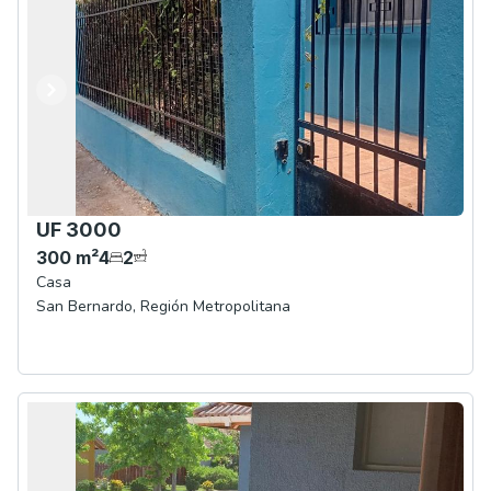
Anterior
Siguiente
UF 3000
300
m²
4
2
Casa
San Bernardo
,
Región Metropolitana