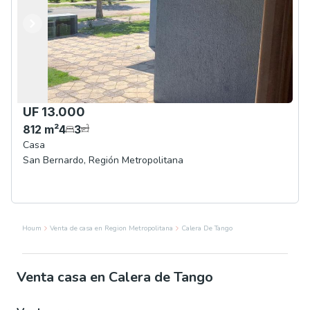
Anterior
Siguiente
UF 13.000
812
m²
4
3
Casa
San Bernardo
,
Región Metropolitana
Houm
Venta de casa en Region Metropolitana
Calera De Tango
Venta casa en Calera de Tango