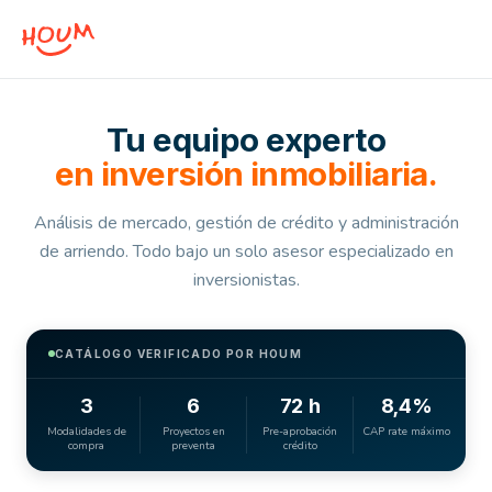
Tu equipo experto
en inversión inmobiliaria.
Análisis de mercado, gestión de crédito y administración
de arriendo. Todo bajo un solo asesor especializado en
inversionistas.
CATÁLOGO VERIFICADO POR HOUM
3
6
72 h
8,4%
Modalidades de
Proyectos en
Pre-aprobación
CAP rate máximo
compra
preventa
crédito