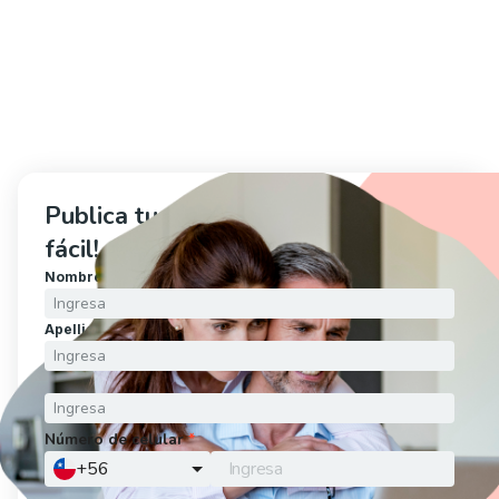
Publica tu propiedad ahora, ¡es muy 
fácil!
Nombre
*
Apellido
*
Correo electrónico
*
Número de celular
*
¿Tienes un código promocional?
Agrégalo aquí