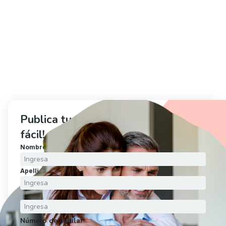
Publica tu propiedad ahora, ¡es muy 
fácil!
Nombre
*
Apellido
*
Correo electrónico
*
Número de celular
*