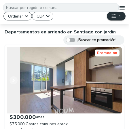
Ordenar
CLP
4
Departamentos en arriendo en Santiago con jardín
¡Buscar en promoción!
Promoción
Anterior
Siguiente
$300.000
/
mes
$75.000 Gastos comunes aprox.