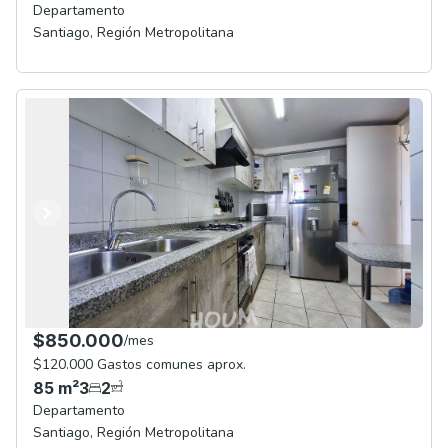
Departamento
Santiago
,
Región Metropolitana
Anterior
Siguiente
$850.000
/
mes
$120.000 Gastos comunes aprox.
85
m²
3
2
Departamento
Santiago
,
Región Metropolitana