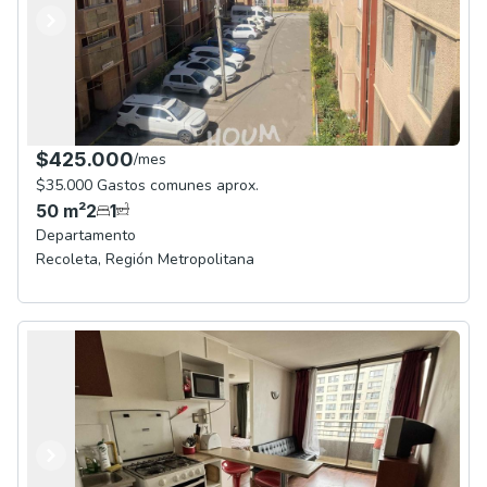
Anterior
Siguiente
$425.000
/
mes
$35.000 Gastos comunes aprox.
50
m²
2
1
Departamento
Recoleta
,
Región Metropolitana
Anterior
Siguiente