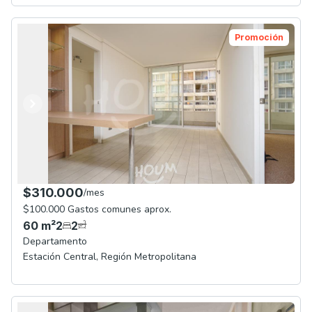
Promoción
Anterior
Siguiente
$310.000
/
mes
$100.000 Gastos comunes aprox.
60
m²
2
2
Departamento
Estación Central
,
Región Metropolitana