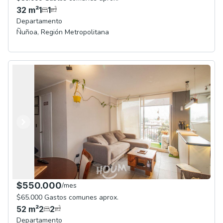
32
m²
1
1
Departamento
Ñuñoa
,
Región Metropolitana
Anterior
Siguiente
$550.000
/
mes
$65.000 Gastos comunes aprox.
52
m²
2
2
Departamento