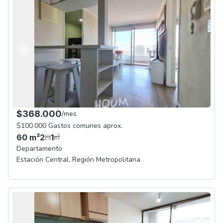
Anterior
Siguiente
$368.000
/
mes
$100.000 Gastos comunes aprox.
60
m²
2
1
Departamento
Estación Central
,
Región Metropolitana