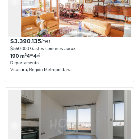
Anterior
Siguiente
$3.390.135
/
mes
$550.000 Gastos comunes aprox.
190
m²
4
4
Departamento
Vitacura
,
Región Metropolitana
Anterior
Siguiente