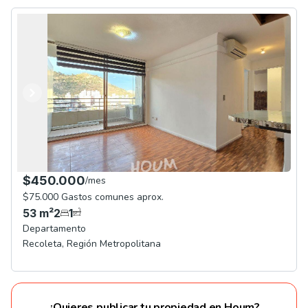
Anterior
Siguiente
$450.000
/
mes
$75.000 Gastos comunes aprox.
53
m²
2
1
Departamento
Recoleta
,
Región Metropolitana
¿Quieres publicar tu propiedad en Houm?