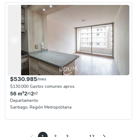
Anterior
Siguiente
$530.985
/
mes
$130.000 Gastos comunes aprox.
56
m²
2
2
Departamento
Santiago
,
Región Metropolitana
1
2
3
12