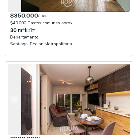
$350.000
/
mes
$40.000 Gastos comunes aprox.
30
m²
1
1
Departamento
Santiago
,
Región Metropolitana
Anterior
Siguiente