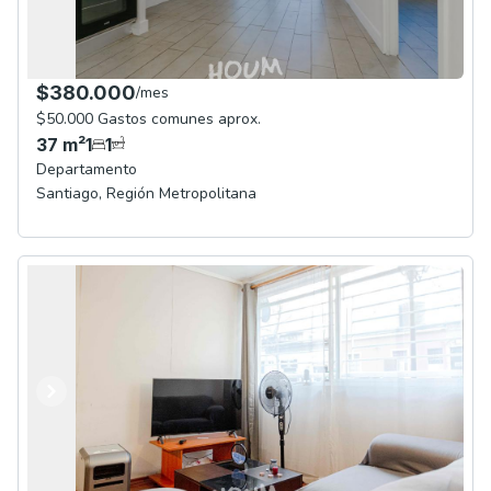
$380.000
/
mes
$50.000 Gastos comunes aprox.
37
m²
1
1
Departamento
Santiago
,
Región Metropolitana
Anterior
Siguiente