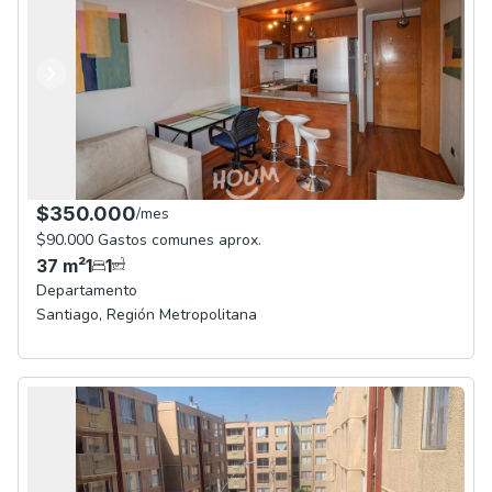
Anterior
Siguiente
$350.000
/
mes
$90.000 Gastos comunes aprox.
37
m²
1
1
Departamento
Santiago
,
Región Metropolitana