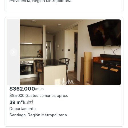
Providencia
,
Región Metropolitana
Anterior
Siguiente
$362.000
/
mes
$95.000 Gastos comunes aprox.
39
m²
1
1
Departamento
Santiago
,
Región Metropolitana