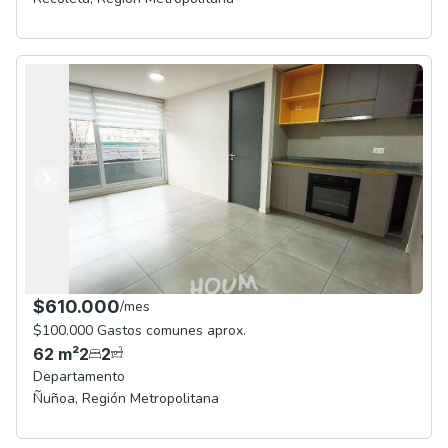
Anterior
Siguiente
$610.000
/
mes
$100.000 Gastos comunes aprox.
62
m²
2
2
Departamento
Ñuñoa
,
Región Metropolitana