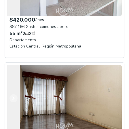
$420.000
/
mes
$87.186 Gastos comunes aprox.
55
m²
2
2
Departamento
Estación Central
,
Región Metropolitana
Anterior
Siguiente