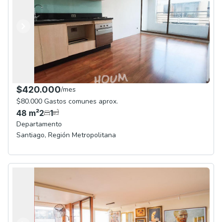
Anterior
Siguiente
$420.000
/
mes
$80.000 Gastos comunes aprox.
48
m²
2
1
Departamento
Santiago
,
Región Metropolitana