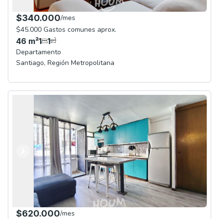
$340.000
/
mes
$45.000 Gastos comunes aprox.
46
m²
1
1
Departamento
Santiago
,
Región Metropolitana
Anterior
Siguiente
$620.000
/
mes