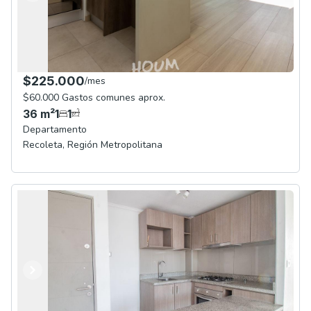
$225.000
/
mes
$60.000 Gastos comunes aprox.
36
m²
1
1
Departamento
Recoleta
,
Región Metropolitana
Anterior
Siguiente