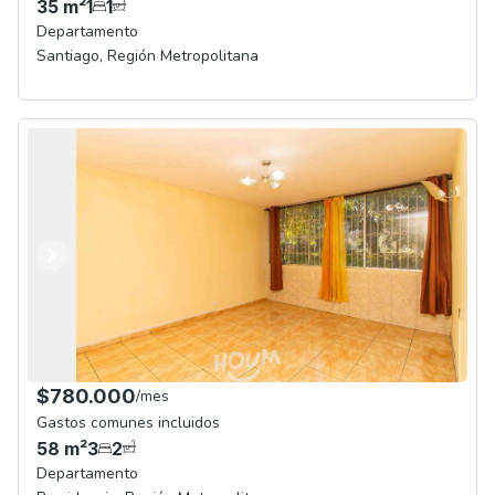
35
m²
1
1
Departamento
Santiago
,
Región Metropolitana
Anterior
Siguiente
$780.000
/
mes
Gastos comunes incluidos
58
m²
3
2
Departamento