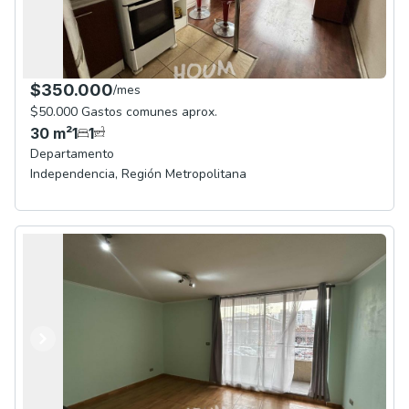
$350.000
/
mes
$50.000 Gastos comunes aprox.
30
m²
1
1
Departamento
Independencia
,
Región Metropolitana
Anterior
Siguiente