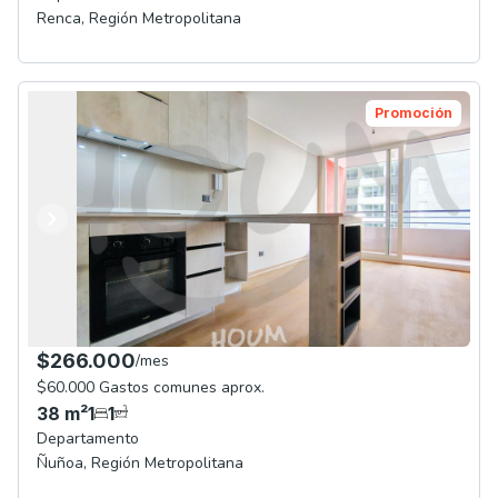
Renca
,
Región Metropolitana
Promoción
Anterior
Siguiente
$266.000
/
mes
$60.000 Gastos comunes aprox.
38
m²
1
1
Departamento
Ñuñoa
,
Región Metropolitana