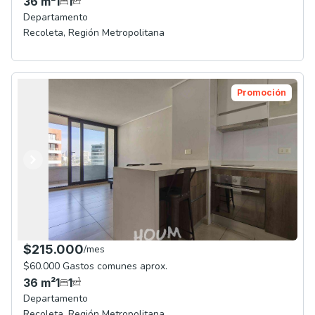
36
m²
1
1
Departamento
Recoleta
,
Región Metropolitana
Promoción
Anterior
Siguiente
$215.000
/
mes
$60.000 Gastos comunes aprox.
36
m²
1
1
Departamento
Recoleta
,
Región Metropolitana