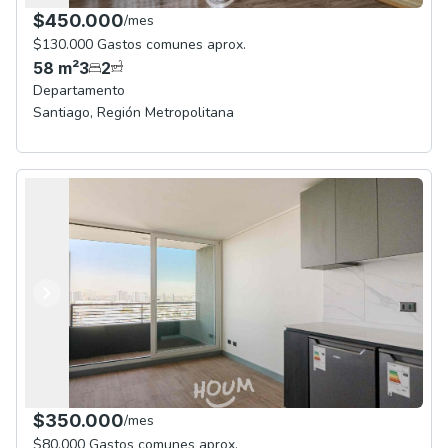
$450.000
/
mes
$130.000 Gastos comunes aprox.
58
m²
3
2
Departamento
Santiago
,
Región Metropolitana
Anterior
Siguiente
$350.000
/
mes
$80.000 Gastos comunes aprox.