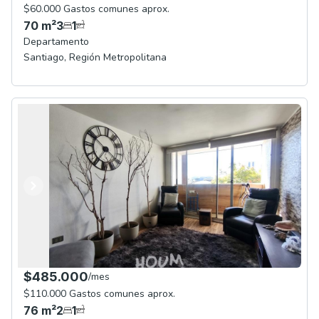
$60.000 Gastos comunes aprox.
70
m²
3
1
Departamento
Santiago
,
Región Metropolitana
Anterior
Siguiente
$485.000
/
mes
$110.000 Gastos comunes aprox.
76
m²
2
1