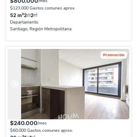
$800.000
/
mes
$123.000 Gastos comunes aprox.
52
m²
2
2
Departamento
Santiago
,
Región Metropolitana
Promoción
Anterior
Siguiente
$240.000
/
mes
$60.000 Gastos comunes aprox.