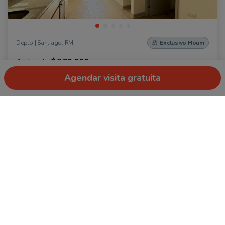
Depto
|
Santiago, RM
Exclusivo Houm
Arriendo
$ 360.000
Agendar visita gratuita
50 m² totales | 48 m² útiles
1
1
Ver más propiedades