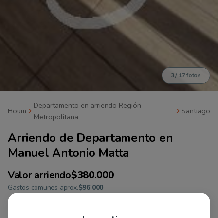
4
/
17
fotos
Departamento en arriendo Región
Houm
Santiago
Metropolitana
Arriendo de
Departamento en
Manuel Antonio Matta
Valor arriendo
$380.000
Gastos comunes aprox.
$96.000
ID 146257
Propiedad Houm