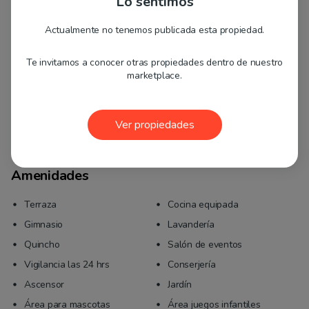
Lo sentimos
Características
Actualmente no tenemos publicada esta propiedad.
41 m² totales
36 m² útiles
Te invitamos a conocer otras propiedades dentro de nuestro
marketplace.
1 dormitorio
Poniente
1 baño
Piso 22
Admite mascotas
Sin estacionamiento
Ver propiedades
Bodega
Con conexión a lavadora
Amenidades
Terraza
Cocina equipada
Gimnasio
Lavandería
Quincho
Salón de eventos
Vigilancia las 24 hrs
Conserjería
Ascensor
Jardín
Área para mascotas
Área juegos infantiles