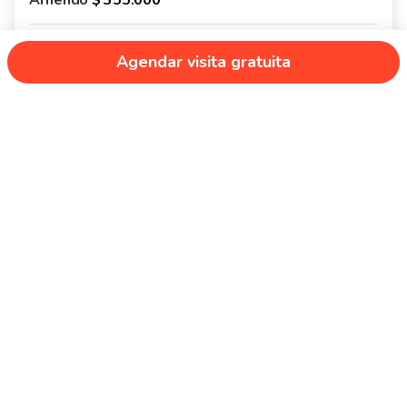
54 m² totales | 50 m² útiles
3
1
Agendar visita gratuita
Ver más propiedades
En Houm somos una corredora de