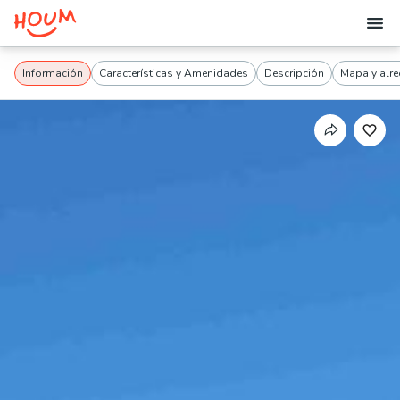
Información
Características y Amenidades
Descripción
Mapa y alr