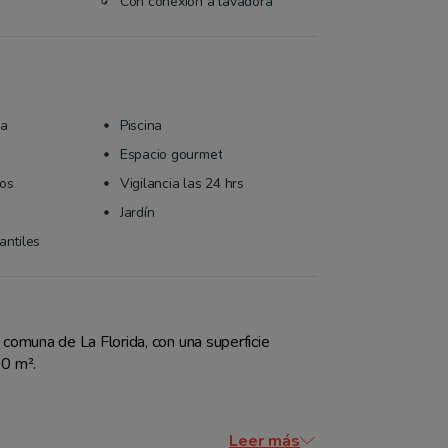
Con conexión a lavadora
da
Piscina
Espacio gourmet
tos
Vigilancia las 24 hrs
Jardín
antiles
 comuna de La Florida, con una superficie 
0 m². 
Leer más