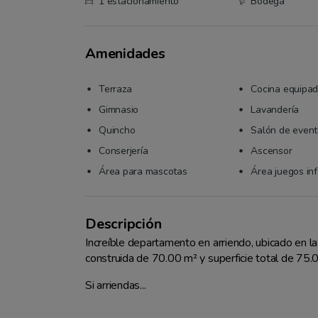
1 estacionamiento
Bodega
Amenidades
Terraza
Cocina equipa
Gimnasio
Lavandería
Quincho
Salón de even
Conserjería
Ascensor
Área para mascotas
Área juegos inf
Descripción
Increíble departamento en arriendo, ubicado en la
construida de 70.00 m² y superficie total de 75.0
Si arriendas...