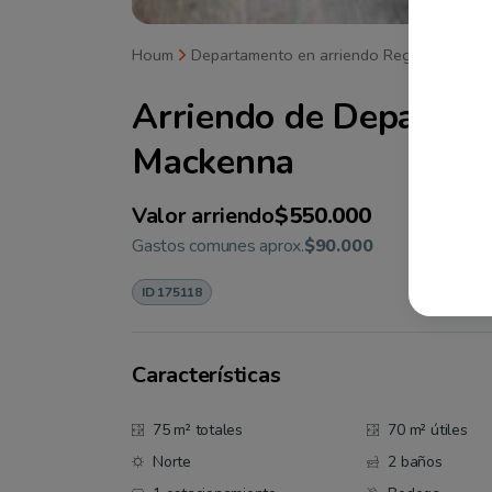
Houm
Departamento en arriendo Región Metrop
Arriendo de
Departam
Mackenna
Valor arriendo
$550.000
Gastos comunes aprox.
$90.000
ID 175118
Características
75 m² totales
70 m² útiles
Norte
2 baños