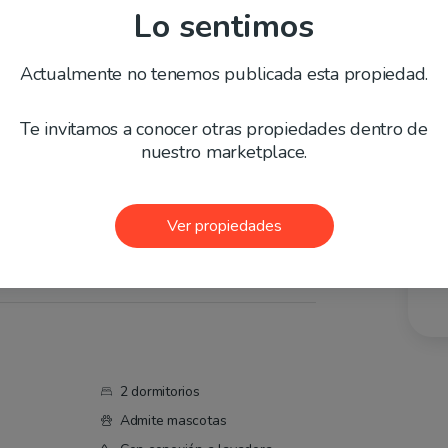
Lo sentimos
olitana
La Florida
Actualmente no tenemos publicada esta propiedad.
ento en Vicuña
Te invitamos a conocer otras propiedades dentro de
nuestro marketplace.
Compartir
Favoritos
Va
Ver propiedades
Gas
2 dormitorios
Admite mascotas