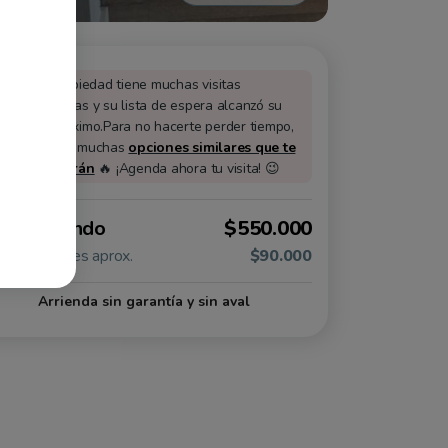
Esta propiedad tiene muchas visitas
agendadas y su lista de espera alcanzó su
cupo máximo.
Para no hacerte perder tiempo,
tenemos muchas
opciones similares que te
encantarán
🔥 ¡Agenda ahora tu visita! 😉
lor arriendo
$550.000
tos comunes aprox.
$90.000
Arrienda sin garantía y sin aval