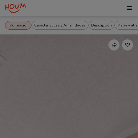
Información
Características y Amenidades
Descripción
Mapa y alr