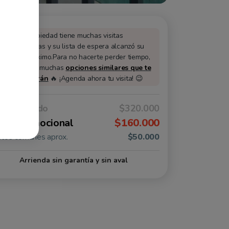
Esta propiedad tiene muchas visitas
agendadas y su lista de espera alcanzó su
cupo máximo.
Para no hacerte perder tiempo,
tenemos muchas
opciones similares que te
encantarán
🔥 ¡Agenda ahora tu visita! 😉
lor arriendo
$320.000
lor promocional
$160.000
tos comunes aprox.
$50.000
Arrienda sin garantía y sin aval