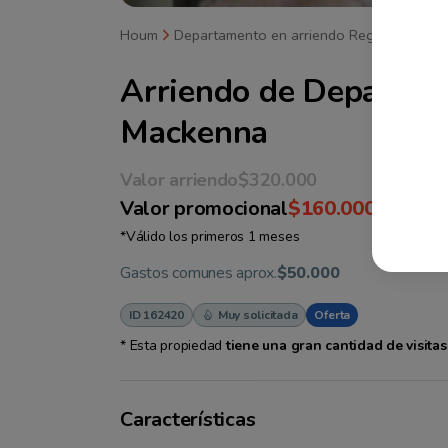
Houm
Departamento en arriendo Región Metrop
Arriendo de
Departam
Mackenna
Valor arriendo
$320.000
Valor promocional
$160.000
*Válido los primeros 1 meses
Gastos comunes aprox.
$50.000
ID 162420
Muy solicitada
Oferta
* Esta propiedad
tiene una gran cantidad de visit
Características