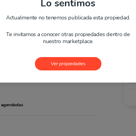
Lo sentimos
olitana
La Florida
Actualmente no tenemos publicada esta propiedad.
ento en Vicuña
Te invitamos a conocer otras propiedades dentro de
nuestro marketplace.
Compartir
Favoritos
Ver propiedades
Va
Va
Gas
as agendadas