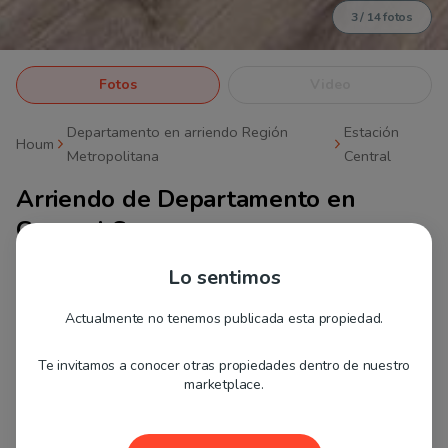
3
/
14
fotos
Fotos
Video
Departamento en arriendo Región
Estación
Houm
Metropolitana
Central
Arriendo de
Departamento en
Coronel Souper
Valor arriendo
$265.000
Lo sentimos
Valor promocional
$132.500
Actualmente no tenemos publicada esta propiedad.
*Válido los primeros 1 meses
Te invitamos a conocer otras propiedades dentro de nuestro
Gastos comunes aprox.
$50.000
marketplace.
ID 172687
Propiedad Houm
Oferta