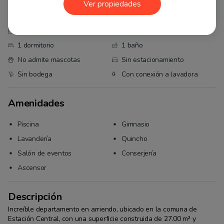
Ver propiedades
Características
28 m² totales
27 m² útiles
1 dormitorio
1 baño
No admite mascotas
Sin estacionamiento
Sin bodega
Con conexión a lavadora
Amenidades
Piscina
Gimnasio
Lavandería
Quincho
Salón de eventos
Conserjería
Ascensor
Descripción
Increíble departamento en arriendo, ubicado en la comuna de 
Estación Central, con una superficie construida de 27.00 m² y 