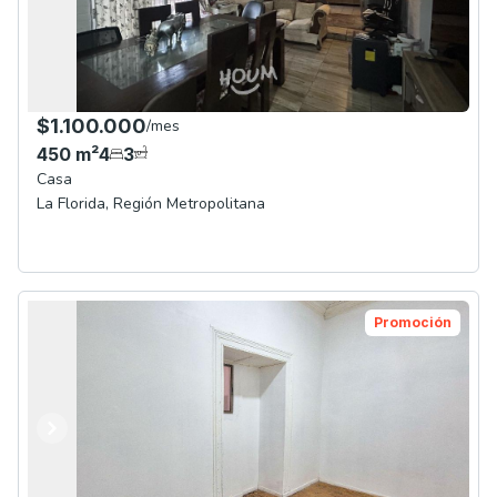
$1.100.000
/
mes
450
m²
4
3
Casa
La Florida
,
Región Metropolitana
Promoción
Anterior
Siguiente