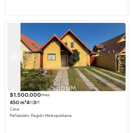
Anterior
Siguiente
$1.500.000
/
mes
450
m²
4
3
Casa
Peñalolén
,
Región Metropolitana