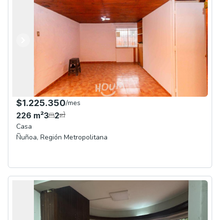
Anterior
Siguiente
$1.225.350
/
mes
226
m²
3
2
Casa
Ñuñoa
,
Región Metropolitana