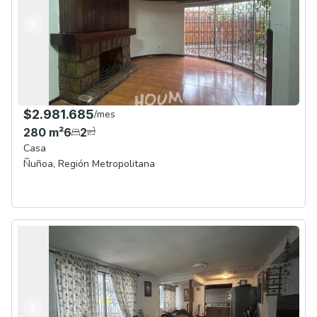
Anterior
Siguiente
$2.981.685
/
mes
280
m²
6
2
Casa
Ñuñoa
,
Región Metropolitana
Anterior
Siguiente