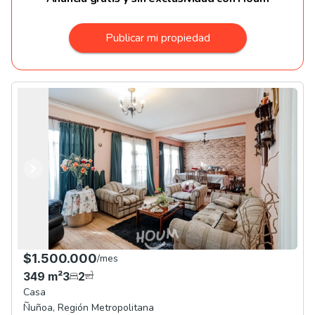
Publicar mi propiedad
Anterior
Siguiente
$1.500.000
/
mes
349
m²
3
2
Casa
Ñuñoa
,
Región Metropolitana