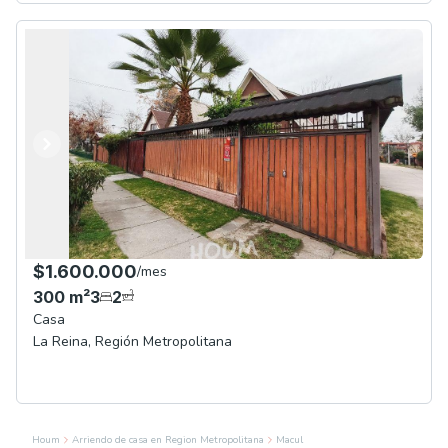
Anterior
Siguiente
$1.600.000
/
mes
300
m²
3
2
Casa
La Reina
,
Región Metropolitana
Houm
Arriendo de casa en Region Metropolitana
Macul